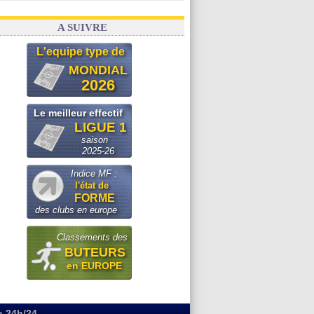
A SUIVRE
L'equipe type de
MONDIAL
2026
Le meilleur effectif
LIGUE 1
saison
2025-26
Indice MF :
l'état de
FORME
des clubs en europe
Classements des
BUTEURS
en EUROPE
o 24h/24