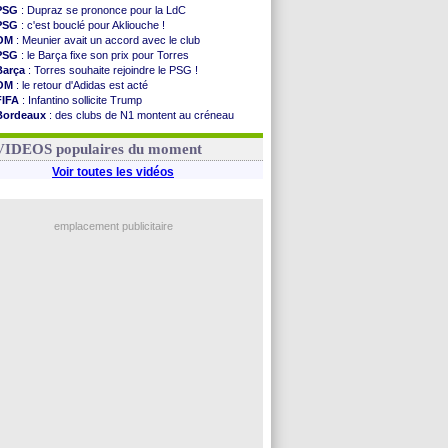
PSG
: Dupraz se prononce pour la LdC
PSG
: c'est bouclé pour Akliouche !
OM
: Meunier avait un accord avec le club
PSG
: le Barça fixe son prix pour Torres
Barça
: Torres souhaite rejoindre le PSG !
OM
: le retour d'Adidas est acté
FIFA
: Infantino sollicite Trump
Bordeaux
: des clubs de N1 montent au créneau
Argentine
: quand Medina recadre... sa mère
Real
: le démenti de Leipzig pour Diomandé
VIDEOS populaires du moment
Voir toutes les vidéos
emplacement publicitaire