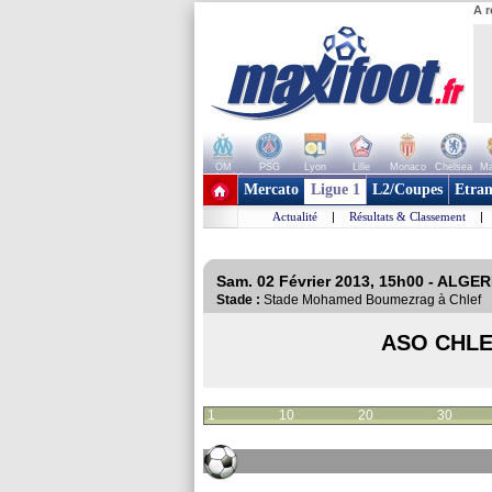
A r
OM
PSG
Lyon
Lille
Monaco
Chelsea
Ma
+ de clubs
Mercato
Ligue 1
L2/Coupes
Etran
Actualité
|
Résultats & Classement
|
Sam. 02 Février 2013, 15h00 - ALGERI
Stade :
Stade Mohamed Boumezrag à Chlef
ASO CHL
1
10
20
30