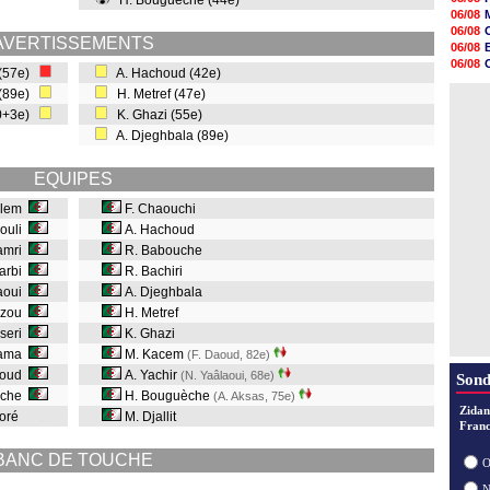
H. Bouguèche (44e)
11h53
06/08
11h31
06/08
11h10
AVERTISSEMENTS
06/08
10h52
06/08
 (57e)
A. Hachoud (42e)
10h33
06/08
10h12
 (89e)
H. Metref (47e)
06/08
10h09
90+3e)
K. Ghazi (55e)
10h05
A. Djeghbala (89e)
09h44
09h24
09h06
EQUIPES
08h44
alem
F. Chaouchi
louli
A. Hachoud
amri
R. Babouche
harbi
R. Bachiri
Zaoui
A. Djeghbala
azou
H. Metref
sseri
K. Ghazi
lama
M. Kacem
(F. Daoud, 82e
)
aoud
A. Yachir
(N. Yaâlaoui, 68e
)
Sond
uche
H. Bouguèche
(A. Aksas, 75e
)
Zidan
aoré
M. Djallit
Franc
MAU
BANC DE TOUCHE
O