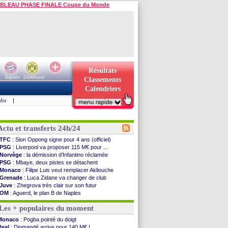
BLEAU PHASE FINALE Coupe du Monde
Résultats
Bayern
Dortmund
Classements
Calendriers
ubs
|
Actu et transferts 24h/24
TFC
: Sion Oppong signe pour 4 ans (officiel)
PSG
: Liverpool va proposer 115 M€ pour ...
Norvège
: la démission d'Infantino réclamée
PSG
: Mbaye, deux pistes se détachent
Monaco
: Filipe Luis veut remplacer Akliouche
Grenade
: Luca Zidane va changer de club
Juve
: Zhegrova très clair sur son futur
OM
: Aguerd, le plan B de Naples
Arsenal
: Guimarães a signé son contrat
Les + populaires du moment
Nantes
: direction Chypre pour Duverne
Monaco
: le remplaçant d'Akliouche en ...
Monaco
: Pogba pointé du doigt
Man Utd
: Bayindir signe au Celta (officiel)
Real
: Diomandé arrive pour 140 M€ !