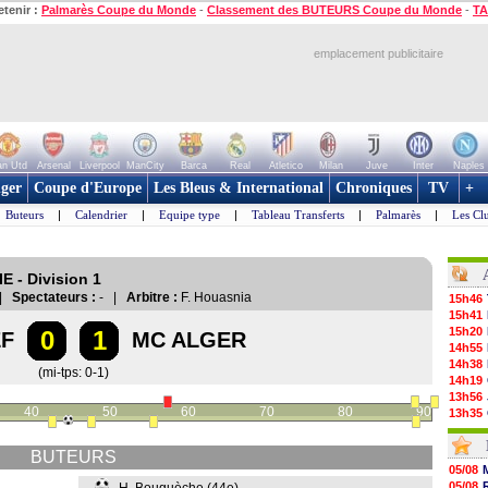
etenir :
Palmarès Coupe du Monde
-
Classement des BUTEURS Coupe du Monde
-
TA
emplacement publicitaire
n Utd
Arsenal
Liverpool
ManCity
Barca
Real
Atletico
Milan
Juve
Inter
Naples
ger
Coupe d'Europe
Les Bleus & International
Chroniques
TV
+
Buteurs
|
Calendrier
|
Equipe type
|
Tableau Transferts
|
Palmarès
|
Les Cl
E - Division 1
 |
Spectateurs :
- |
Arbitre :
F. Houasnia
15h46
15h41
15h20
0
1
EF
MC ALGER
14h55
14h38
(mi-tps: 0-1)
14h19
13h56
40
50
60
70
80
90
13h35
13h12
12h48
BUTEURS
12h25
05/08
12h06
05/08