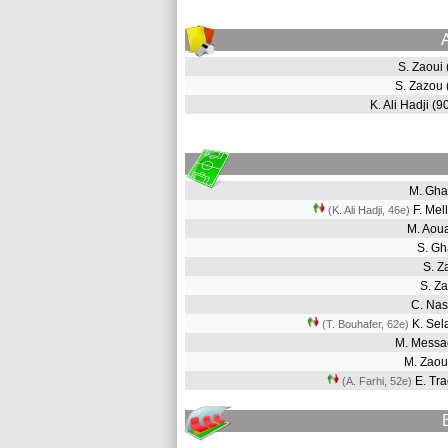
S. Zaoui
S. Zazou
K. Ali Hadji (
M. Gh
F. Mel
(K. Ali Hadji, 46e
)
M. Aou
S. G
S. 
S. Z
C. Na
K. Se
(T. Bouhafer, 62e
)
M. Mess
M. Zao
E. Tr
(A. Farhi, 52e
)