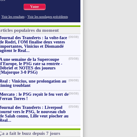
Voter
Voir les resultats
-
Voir les sondages précédents
articles populaires du moment
(06/08)
Journal des Transferts : la volte-face
de Rodri, l'OM finalise deux ventes
importantes, Vinicius et Diomandé
agitent le Real...
(05/08)
A une semaine de la Supercoupe
d'Europe, le PSG rate sa rentrée -
Débrief et NOTES des joueurs
(Majorque 3-0 PSG)
(06/08)
Real : Vinicius, une prolongation au
timing troublant
(06/08)
Mercato : le PSG reçoit le feu vert de
Ferran Torres !
(05/08)
Journal des Transferts : Liverpool
tourné vers le PSG, le nouveau club
de Salah connu, Lille veut piocher au
Real...
Ça a fait le buzz depuis 7 jours