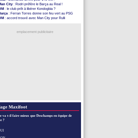
Man City
: Enzo Fernandez pour l'après-Rodri ?
Man City
: Rodri préfère le Barça au Real !
Naples
: l'option Monaco pour Lukaku !
OM
: le club prêt à libérer Kondogbia ?
OM
: Lucas Perri a été approché
Barça
: Ferran Torres donne son feu vert au PSG
PSG
: le coach de l'Ajax insiste pour Godts
OM
: accord trouvé avec Man City pour Rulli
PSG
: une 2e offre en préparation pour Godts
PSG
: l'étonnante rumeur Gusto
Francfort
: Dina Ebimbe signe à Schalke (off.)
PSG
: Luis Enrique satisfait malgré tout
Strasbourg
: Saïdou Sow prêté à Nantes (off.)
emplacement publicitaire
Monaco
: Filipe Luis aimerait garder Balogun
Dortmund
: Newcastle est prévenu pour Nmecha
Barça
: première offre à 45 M€ pour Rodri ?
Argentine
: le soutien très appuyé à Infantino
Tottenham
: Van de Ven va prolonger
Voir les brèves précédentes
age Maxifoot
e va t-il faire mieux que Deschamps en équipe de
e ?
UI
NON