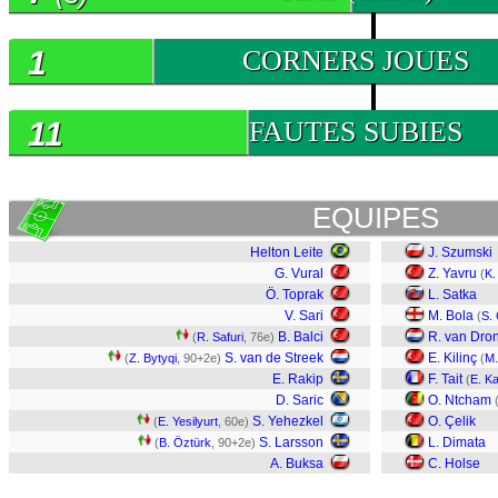
1
CORNERS JOUES
11
FAUTES SUBIES
EQUIPES
Helton Leite
J. Szumski
G. Vural
Z. Yavru
(
K.
Ö. Toprak
L. Satka
V. Sari
M. Bola
(
S.
B. Balci
R. van Dro
(
R. Safuri
, 76e)
S. van de Streek
E. Kilinç
(
Z. Bytyqi
, 90+2e)
(
M.
E. Rakip
F. Tait
(
E. K
D. Saric
O. Ntcham
S. Yehezkel
O. Çelik
(
E. Yesilyurt
, 60e)
S. Larsson
L. Dimata
(
B. Öztürk
, 90+2e)
A. Buksa
C. Holse