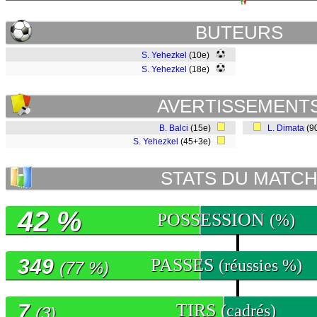
BUTEURS
S. Yehezkel
(10e)
S. Yehezkel
(18e)
AVERTISSEMENT
B. Balci
(15e)
L. Dimata
(9
S. Yehezkel
(45+3e)
STATS DU MATC
42 %
POSSESSION
(%)
349
PASSES
(réussies %)
(77 %)
7
TIRS
(cadrés)
(3)