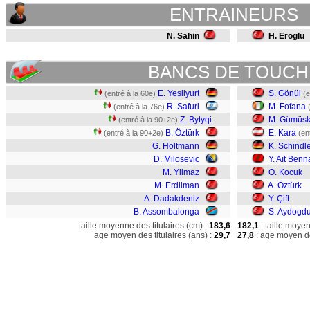
ENTRAINEURS
N. Sahin
H. Eroglu
BANCS DE TOUCH
E. Yesilyurt
S. Gönül
(entré à la 60e)
(e
R. Safuri
M. Fofana
(entré à la 76e)
Z. Bytyqi
M. Gümüs
(entré à la 90+2e)
B. Öztürk
E. Kara
(entré à la 90+2e)
(en
G. Holtmann
K. Schindl
D. Milosevic
Y. Aït Benn
M. Yilmaz
O. Kocuk
M. Erdilman
A. Öztürk
A. Dadakdeniz
Y. Çift
B. Assombalonga
S. Aydogd
taille moyenne des titulaires (cm) :
183,6
182,1
: taille moye
age moyen des titulaires (ans) :
29,7
27,8
: age moyen de