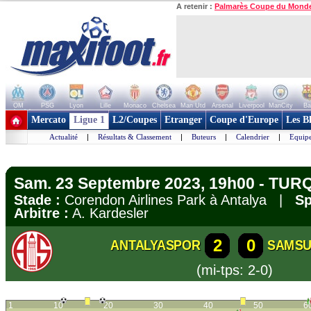
A retenir :
Palmarès Coupe du Mond
OM
PSG
Lyon
Lille
Monaco
Chelsea
Man Utd
Arsenal
Liverpool
ManCity
Ba
+ de clubs
Mercato
Ligue 1
L2/Coupes
Etranger
Coupe d'Europe
Les B
Actualité
|
Résultats & Classement
|
Buteurs
|
Calendrier
|
Equipe
Sam. 23 Septembre 2023, 19h00 - TURQ
Stade :
Corendon Airlines Park à Antalya |
Sp
Arbitre :
A. Kardesler
2
0
ANTALYASPOR
SAMS
(mi-tps: 2-0)
1
10
20
30
40
50
6