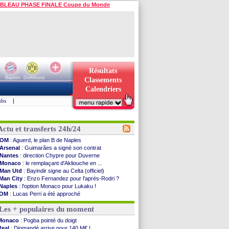
BLEAU PHASE FINALE Coupe du Monde
Résultats
Bayern
Dortmund
Classements
Calendriers
ubs
|
Actu et transferts 24h/24
OM
: Aguerd, le plan B de Naples
Arsenal
: Guimarães a signé son contrat
Nantes
: direction Chypre pour Duverne
Monaco
: le remplaçant d'Akliouche en ...
Man Utd
: Bayindir signe au Celta (officiel)
Man City
: Enzo Fernandez pour l'après-Rodri ?
Naples
: l'option Monaco pour Lukaku !
OM
: Lucas Perri a été approché
PSG
: le coach de l'Ajax insiste pour Godts
Les + populaires du moment
PSG
: une 2e offre en préparation pour Godts
Francfort
: Dina Ebimbe signe à Schalke (off.)
Monaco
: Pogba pointé du doigt
Strasbourg
: Saïdou Sow prêté à Nantes (off.)
Real
: Diomandé arrive pour 140 M€ !