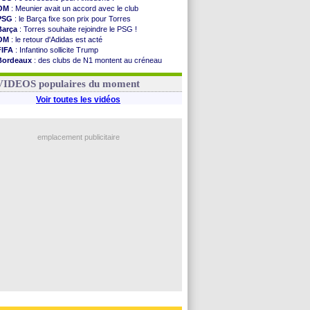
OM
: Meunier avait un accord avec le club
PSG
: le Barça fixe son prix pour Torres
Barça
: Torres souhaite rejoindre le PSG !
OM
: le retour d'Adidas est acté
FIFA
: Infantino sollicite Trump
Bordeaux
: des clubs de N1 montent au créneau
Argentine
: quand Medina recadre... sa mère
Real
: le démenti de Leipzig pour Diomandé
VIDEOS populaires du moment
Voir toutes les vidéos
emplacement publicitaire