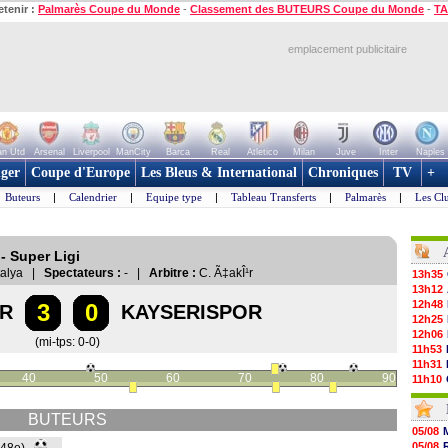
etenir :
Palmarès Coupe du Monde
-
Classement des BUTEURS Coupe du Monde
-
TA
emplacement publicitaire
n Utd
Arsenal
Liverpool
ManCity
Barca
Real
Atletico
Milan
Juve
Inter
Naples
ger
Coupe d'Europe
Les Bleus & International
Chroniques
TV
+
Buteurs
|
Calendrier
|
Equipe type
|
Tableau Transferts
|
Palmarès
|
Les Cl
- Super Ligi
ntalya |
Spectateurs :
- |
Arbitre :
C. Ã‡akÎ¹r
13h35
13h12
12h48
3
0
OR
KAYSERISPOR
12h25
12h06
(mi-tps: 0-0)
11h53
11h31
40
50
60
70
80
90
11h10
10h52
10h33
BUTEURS
10h12
05/08
10h09
05/08