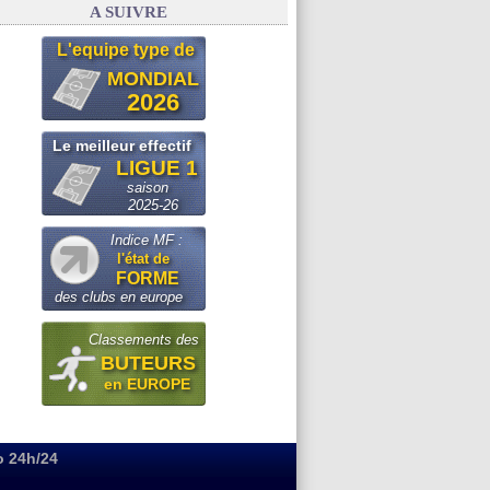
A SUIVRE
L'equipe type de
MONDIAL
2026
Le meilleur effectif
LIGUE 1
saison
2025-26
Indice MF :
l'état de
FORME
des clubs en europe
Classements des
BUTEURS
en EUROPE
o 24h/24