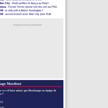
Monaco
: Filipe Luis aimerait garder Balogun
Man City
: Rodri préfère le Barça au Real !
Dortmund
: Newcastle est prévenu pour Nmecha
Barça
: Ferran Torres donne son feu vert au PSG
Barça
: première offre à 45 M€ pour Rodri ?
OM
: le club prêt à libérer Kondogbia ?
Argentine
: le soutien très appuyé à Infantino
OM
: accord trouvé avec Man City pour Rulli
Tottenham
: Van de Ven va prolonger
PSG
: l'étonnante rumeur Gusto
Barça
: l'agent de Rodri confirme !
PSG
: Luis Enrique satisfait malgré tout
FIFA
: la CAF soutient Infantino
emplacement publicitaire
CdM 2030
: Rubiales charge Infantino et ...
Rennes
: Embolo a des pistes alléchantes
Côte d'Ivoire
: Renard affiche ses ambitions
Rennes
: Haise confirme pour Aït Boudlal
Man City
: Trafford à Leeds pour 47 M€ (off...
Voir les brèves précédentes
age Maxifoot
e va t-il faire mieux que Deschamps en équipe de
e ?
UI
NON