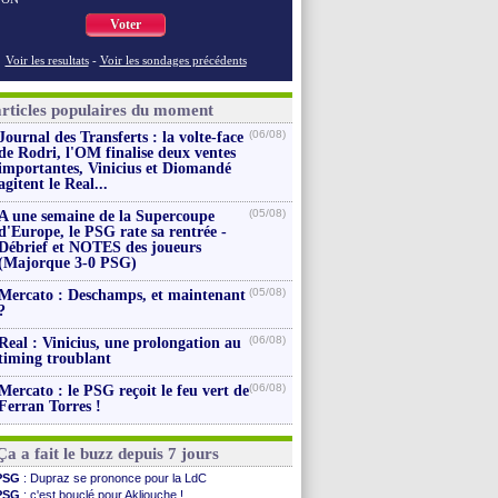
Voter
Voir les resultats
-
Voir les sondages précédents
articles populaires du moment
(06/08)
Journal des Transferts : la volte-face
de Rodri, l'OM finalise deux ventes
importantes, Vinicius et Diomandé
agitent le Real...
(05/08)
A une semaine de la Supercoupe
d'Europe, le PSG rate sa rentrée -
Débrief et NOTES des joueurs
(Majorque 3-0 PSG)
(05/08)
Mercato : Deschamps, et maintenant
?
(06/08)
Real : Vinicius, une prolongation au
timing troublant
(06/08)
Mercato : le PSG reçoit le feu vert de
Ferran Torres !
Ça a fait le buzz depuis 7 jours
PSG
: Dupraz se prononce pour la LdC
PSG
: c'est bouclé pour Akliouche !