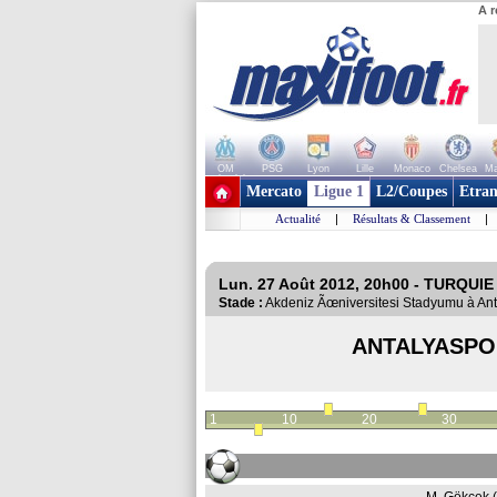
A r
OM
PSG
Lyon
Lille
Monaco
Chelsea
Ma
+ de clubs
Mercato
Ligue 1
L2/Coupes
Etran
Actualité
|
Résultats & Classement
|
Lun. 27 Août 2012, 20h00 - TURQUIE 
Stade :
Akdeniz Ãœniversitesi Stadyumu à A
ANTALYASP
1
10
20
30