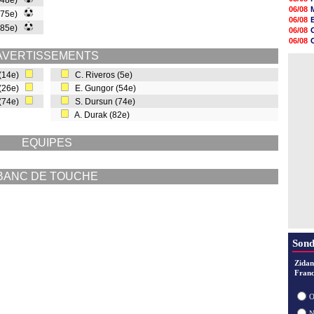
(48e)
10h05
06/08
(75e)
09h44
06/08
09h24
(85e)
06/08
09h06
06/08
08h44
06/08
AVERTISSEMENTS
08h22
06/08
06/08
 (14e)
C. Riveros (5e)
06/08
 (26e)
E. Gungor (54e)
06/08
06/08
 (74e)
S. Dursun (74e)
06/08
A. Durak (82e)
06/08
EQUIPES
BANC DE TOUCHE
Sond
Zidan
Franc
O