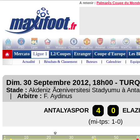
A retenir :
Palmarès Coupe du Mond
OM
PSG
Lyon
Lille
Monaco
Chelsea
Man Utd
Arsenal
Liverpool
ManCity
Ba
+ de clubs
Mercato
Ligue 1
L2/Coupes
Etranger
Coupe d'Europe
Les B
Actualité
|
Résultats & Classement
|
Buteurs
|
Calendrier
|
Equipe
Dim. 30 Septembre 2012, 18h00 - TURQU
Stade :
Akdeniz Ãœniversitesi Stadyumu à An
|
Arbitre :
F. Aydinus
4
0
ANTALYASPOR
ELAZ
(mi-tps: 1-0)
1
10
20
30
40
50
6