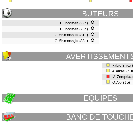
BUTEURS
U. Inceman (22e)
U. Inceman (76e)
O. Sismanoglu (81e)
O. Sismanoglu (88e)
AVERTISSEMENT
Fabio Bilica
A. Alkasi (4
M. Zeegelaa
O. Ak (86e)
EQUIPES
BANC DE TOUCH