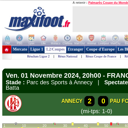
A retenir :
Palmarès Coupe du Mond
OM
PSG
Lyon
Lille
Monaco
Chelsea
Man Utd
Arsenal
Liverpool
ManCity
Ba
+ de clubs
Mercato
Ligue 1
L2/Coupes
Etranger
Coupe d'Europe
Les B
Résultats Ligue 2
|
Résus National
|
Résus Coupe de France
|
Ré
Ven. 01 Novembre 2024, 20h00 - FRANC
Stade :
Parc des Sports à Annecy |
Spectate
Batta
2
0
ANNECY
PAU F
(mi-tps: 1-0)
1
10
20
30
40
50
6