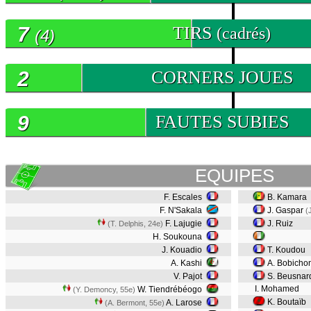
7
TIRS
(cadrés)
(4)
2
CORNERS JOUES
9
FAUTES SUBIES
EQUIPES
F. Escales
B. Kamara
F. N'Sakala
J. Gaspar
(
F. Lajugie
J. Ruiz
(T. Delphis, 24e)
H. Soukouna
J. Kouadio
T. Koudou
A. Kashi
A. Bobicho
V. Pajot
S. Beusna
I. Mohamed
W. Tiendrébéogo
(Y. Demoncy, 55e)
K. Boutaïb
A. Larose
(A. Bermont, 55e)