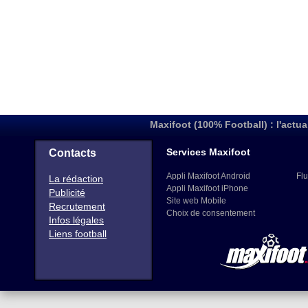
Maxifoot (100% Football) : l'actua
Services Maxifoot
Contacts
Appli Maxifoot Android
Flu
La rédaction
Appli Maxifoot iPhone
Publicité
Site web Mobile
Recrutement
Choix de consentement
Infos légales
Liens football