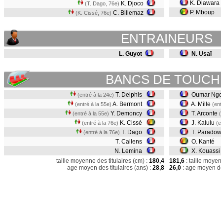
K. Diawara
K. Djoco
(T. Dago, 76e)
P. Mboup
C. Billemaz
(K. Cissé, 76e)
ENTRAINEURS
L. Guyot
N. Usaï
BANCS DE TOUCH
T. Delphis
Oumar Ng
(entré à la 24e)
A. Bermont
A. Mille
(entré à la 55e)
(en
Y. Demoncy
T. Arconte
(entré à la 55e)
K. Cissé
J. Kalulu
(entré à la 76e)
(e
T. Dago
T. Paradow
(entré à la 76e)
T. Callens
O. Kanté
N. Lemina
X. Kouassi
taille moyenne des titulaires (cm) :
180,4
181,6
: taille moye
age moyen des titulaires (ans) :
28,8
26,0
: age moyen de