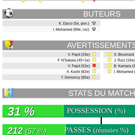
BUTEURS
K. Djoco (5e, pen.)
I. Mohamed (89e, csc)
AVERTISSEMENT
V. Pajot (33e)
S. Beusnard
F. N'Sakala (45+1e)
J. Ruiz (16e
V. Pajot (52e)
B. Kamara (
A. Kashi (82e)
I. Mohamed 
Y. Demoncy (85e)
STATS DU MATC
31 %
POSSESSION
(%)
212
PASSES
(réussies %)
(57 %)