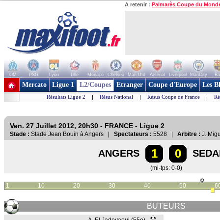
A retenir :
Palmarès Coupe du Mond
OM
PSG
Lyon
Lille
Monaco
Chelsea
Man Utd
Arsenal
Liverpool
ManCity
Ba
+ de clubs
Mercato
Ligue 1
L2/Coupes
Etranger
Coupe d'Europe
Les B
Résultats Ligue 2
|
Résus National
|
Résus Coupe de France
|
Ré
Ven. 27 Juillet 2012, 20h30 - FRANCE - Ligue 2
Stade :
Stade Jean Bouin à Angers |
Spectateurs :
5528 |
Arbitre :
J. Migu
1
0
ANGERS
SEDA
(mi-tps: 0-0)
1
10
20
30
40
50
6
BUTEURS