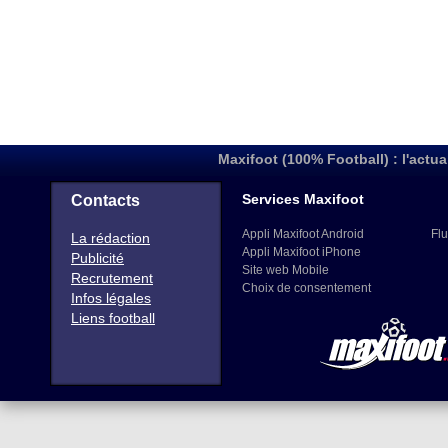
Maxifoot (100% Football) : l'actua
Services Maxifoot
Contacts
Appli Maxifoot Android
Flu
La rédaction
Appli Maxifoot iPhone
Publicité
Site web Mobile
Recrutement
Choix de consentement
Infos légales
Liens football