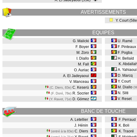
A. El Jadeyaoui (55e)
AVERTISSEMENTS
Y. Court (58
EQUIPES
G. Malicki
U. Ramé
F. Boyer
F. Pinteaux
M. Zoro
F. Pogba
I. Diallo
H. Bellaïd
K. Abdalla
M. Fall
A. Yahiaou
O. Auriac
D. Marcq
A. El Jadeyaoui
Y. Court
V. Manceau
M. Diallo
C. Keserü
(M
(C. Diers, 83e
)
N. Sliti
R. Socrier
(F. Doré, 78e
)
V. Reset
D. Gómez
(Y. Ravet, 71e
)
BANC DE TOUCHE
A. Letellier
F. Perraud
J. Hénin
K. Boli
C. Diers
K. Traoré
(entré à la 83e)