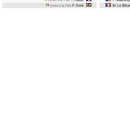
Y. Ravet
F. Makhedj
(entré à la 71e)
F. Doré
M. Le Bih
(entré à la 78e)