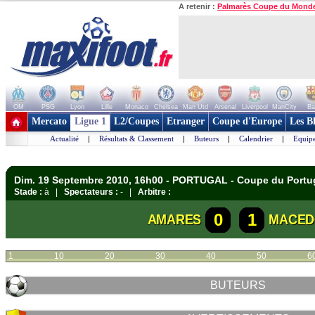
A retenir :
Palmarès Coupe du Mond
OM
PSG
Lyon
Lille
Monaco
Chelsea
Man Utd
Arsenal
Liverpool
ManCity
Ba
+ de clubs
Mercato
Ligue 1
L2/Coupes
Etranger
Coupe d'Europe
Les B
Actualité
|
Résultats & Classement
|
Buteurs
|
Calendrier
|
Equipe
Dim. 19 Septembre 2010, 16h00 - PORTUGAL - Coupe du Portu
Stade :
à |
Spectateurs :
- |
Arbitre :
0
1
AMARES
MACED
1
10
20
30
40
50
6
BUTEURS