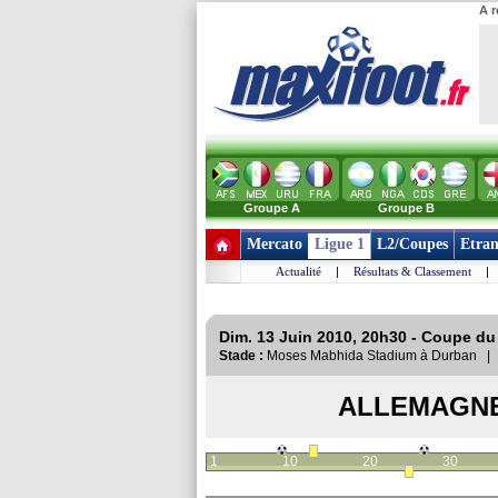
A r
Groupe A
Groupe B
Mercato
Ligue 1
L2/Coupes
Etran
Actualité
|
Résultats & Classement
|
Dim. 13 Juin 2010, 20h30 - Coupe d
Stade :
Moses Mabhida Stadium à Durban 
ALLEMAGN
1
10
20
30