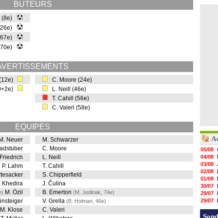
BUTEURS
i (8e)
 (26e)
 (67e)
 (70e)
AVERTISSEMENTS
 (12e)
C. Moore (24e)
90+2e)
L. Neill (46e)
T. Cahill (56e)
C. Valeri (58e)
EQUIPES
A
M. Neuer
M. Schwarzer
adstuber
C. Moore
05/08
 Friedrich
L. Neill
04/08
03/08
P. Lahm
T. Cahill
02/08
rtesacker
S. Chipperfield
01/08
. Khedira
J. Čulina
30/07
M. Özil
B. Emerton
e)
(M. Jedinak, 74e)
29/07
insteiger
V. Grella
29/07
(B. Holman, 46e)
29/07
M. Klose
C. Valeri
29/07
Sond