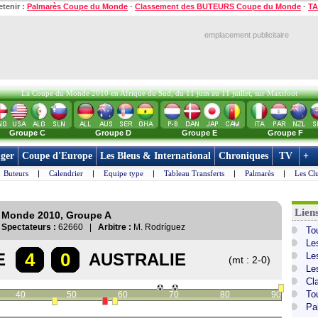
etenir :
Palmarès Coupe du Monde
-
Classement des BUTEURS Coupe du Monde
-
TA
emplacement publicitaire
La Coupe du Monde 2010 en Afrique du Sud, du 11 juin au 11 juillet, sur Maxifoot
Groupe C
Groupe D
Groupe E
Groupe F
ger
Coupe d'Europe
Les Bleus & International
Chroniques
TV
+
Buteurs
|
Calendrier
|
Equipe type
|
Tableau Transferts
|
Palmarès
|
Les Cl
Lien
u Monde 2010, Groupe A
|
Spectateurs :
62660 |
Arbitre :
M. Rodríguez
To
Le
4
0
E
AUSTRALIE
Le
(mt : 2-0)
Le
Cl
To
40
50
60
70
80
90
Pa