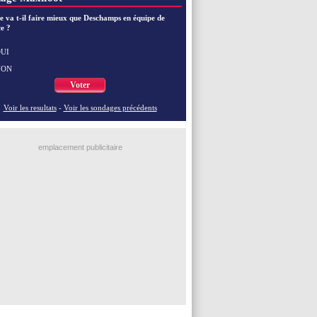
EdF
: le message de Mbappé à Zidane
EdF
: les mots de Genesio pour Zidane
e va t-il faire mieux que Deschamps en équipe de
e ?
VIDEO
: Zidane a rencontré les supporters
EdF
: Zidane soutient Christophe Gleizes
EdF
: depuis le Real, Zidane n'a pas chômé
UI
NON
Voir toutes les brèves
Voter
Voir les resultats
-
Voir les sondages précédents
emplacement publicitaire