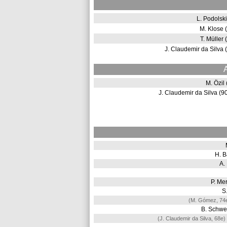
L. Podolsk
M. Klose
T. Müller
J. Claudemir da Silva
M. Özil
J. Claudemir da Silva (
H. B
A.
P. Me
S
(M. Gómez, 74
B. Schwe
(J. Claudemir da Silva, 68e)