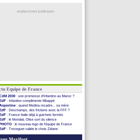
emplacement publicitaire
ctu Equipe de France
CdM 2030
: une promesse d'Infantino au Maroc ?
EdF
: Infantino complimente Mbappé
Argentine
: quand Medina recadre... sa mère
EdF
: Deschamps, des frictions avec la FFF ?
EdF
: France-Italie déjà à guichets fermés
EdF
: le Mondial, Olise sort du silence
PHOTO
: le nouveau logo de l'équipe de France
EdF
: Trezeguet valide le choix Zidane
EdF
: Zidane et l'argent, les mots de Diallo
EdF
: Zidane pense déjà à un retour de Mendy
age Maxifoot