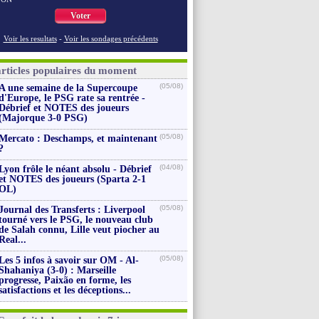
Voter
Voir les resultats
-
Voir les sondages précédents
articles populaires du moment
(05/08)
A une semaine de la Supercoupe
d'Europe, le PSG rate sa rentrée -
Débrief et NOTES des joueurs
(Majorque 3-0 PSG)
(05/08)
Mercato : Deschamps, et maintenant
?
(04/08)
Lyon frôle le néant absolu - Débrief
et NOTES des joueurs (Sparta 2-1
OL)
(05/08)
Journal des Transferts : Liverpool
tourné vers le PSG, le nouveau club
de Salah connu, Lille veut piocher au
Real...
(05/08)
Les 5 infos à savoir sur OM - Al-
Shahaniya (3-0) : Marseille
progresse, Paixão en forme, les
satisfactions et les déceptions...