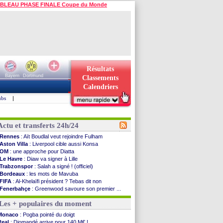
BLEAU PHASE FINALE Coupe du Monde
Résultats
Bayern
Dortmund
Classements
Calendriers
ubs
|
Actu et transferts 24h/24
Rennes
: Aït Boudlal veut rejoindre Fulham
Aston Villa
: Liverpool cible aussi Konsa
OM
: une approche pour Diatta
Le Havre
: Diaw va signer à Lille
Trabzonspor
: Salah a signé ! (officiel)
Bordeaux
: les mots de Mavuba
FIFA
: Al-Khelaïfi président ? Tebas dit non
Fenerbahçe
: Greenwood savoure son premier ...
Bordeaux
: Mavuba n'est plus l'entraîneur (off.)
Les + populaires du moment
Galatasaray
: Milan rejette 35 M€ pour Leão
Southampton
: D. Traoré prêté au Mans (officiel)
Monaco
: Pogba pointé du doigt
Real
: Vinicius tout proche de prolonger !
Real
: Diomandé arrive pour 140 M€ !