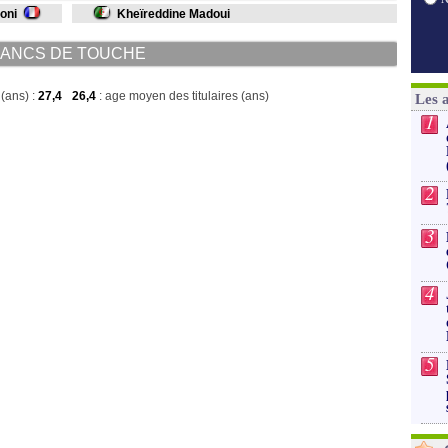
oni
Kheïreddine Madoui
ANCS DE TOUCHE
(ans) :
27,4
26,4
: age moyen des titulaires (ans)
Les 
1
2
3
4
5