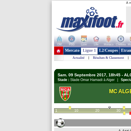
A r
OM
PSG
Lyon
Lille
Monaco
Chelsea
Ma
+ de clubs
Mercato
Ligue 1
L2/Coupes
Etran
Actualité
|
Résultats & Classement
|
Sam. 09 Septembre 2017, 18h45 - ALG
Stade :
Stade Omar Hamadi à Alger |
Spect
MC ALG
1
10
20
30