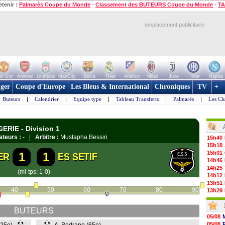
etenir :
Palmarès Coupe du Monde
-
Classement des BUTEURS Coupe du Monde
-
TA
emplacement publicitaire
n Utd
Arsenal
Liverpool
ManCity
Barca
Real
Atletico
Milan
Juve
Inter
Naples
ger
Coupe d'Europe
Les Bleus & International
Chroniques
TV
+
Buteurs
|
Calendrier
|
Equipe type
|
Tableau Transferts
|
Palmarès
|
Les Cl
ERIE - Division 1
ateurs :
- |
Arbitre :
Mustapha Bessiri
15h40
15h18
15h01
1
1
ER
ES SETIF
14h46
14h25
(mi-tps: 1-0)
14h12
13h51
40
50
60
70
80
90
13h29
13h11
12h46
BUTEURS
12h28
05/08
12h10
05/08