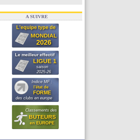
A SUIVRE
L'equipe type de
MONDIAL
2026
Le meilleur effectif
LIGUE 1
saison
2025-26
Indice MF :
l'état de
FORME
des clubs en europe
Classements des
BUTEURS
en EUROPE