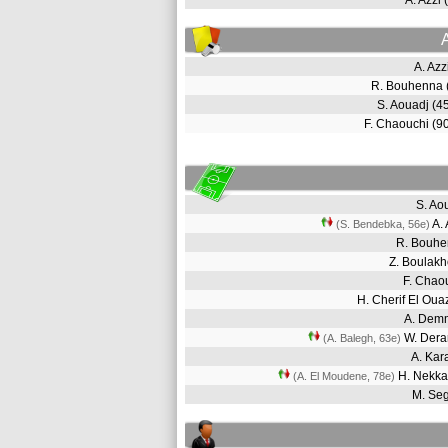
A. Azzi
A. Azz
R. Bouhenna
S. Aouadj (
F. Chaouchi (
S. A
A.
(S. Bendebka, 56e)
R. Bouh
Z. Boulak
F. Cha
H. Cherif El Ou
A. De
W. Dera
(A. Balegh, 63e)
A. Ka
H. Nekk
(A. El Moudene, 78e)
M. Se