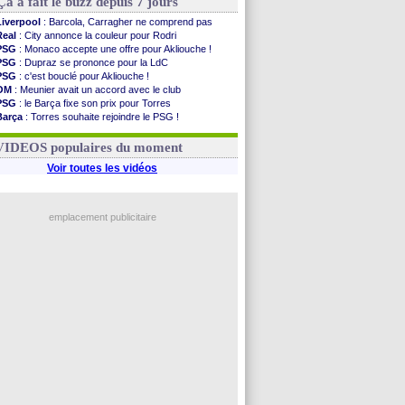
Ça a fait le buzz depuis 7 jours
Liverpool
: Barcola, Carragher ne comprend pas
Real
: City annonce la couleur pour Rodri
PSG
: Monaco accepte une offre pour Akliouche !
PSG
: Dupraz se prononce pour la LdC
PSG
: c'est bouclé pour Akliouche !
OM
: Meunier avait un accord avec le club
PSG
: le Barça fixe son prix pour Torres
Barça
: Torres souhaite rejoindre le PSG !
FIFA
: Infantino sollicite Trump
Argentine
: quand Medina recadre... sa mère
VIDEOS populaires du moment
Voir toutes les vidéos
emplacement publicitaire