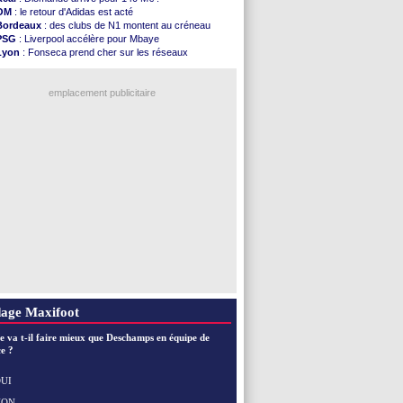
VIDEO
: un accueil impressionnant pour Salah !
OM
: le retour d'Adidas est acté
Real
: Diomandé attendu ce jeudi à Madrid !
Bordeaux
: des clubs de N1 montent au créneau
Real
: Rodri, la piste Barça se confirme
PSG
: Liverpool accélère pour Mbaye
PSG
: Akliouche arrive ce jeudi à Paris !
Lyon
: Fonseca prend cher sur les réseaux
Médias
: la Liga quitte beIN Sports !
Trabzonspor
: une annonce pour Salah !
PSG
: pas d'inquiétude pour Rafael Pol
Real
: une nouvelle offre pour Vinicius
Real
: ça se complique pour Rodri !
emplacement publicitaire
Barça
: Ferran Torres donne son feu vert au ...
FIFA
: des excuses après le projet
Abha
: c'est fait pour Fekir (officiel)
Real
: réponse imminente de Vinicius
Arsenal
: Nørgaard transféré à Everton (off.)
Voir les brèves précédentes
age Maxifoot
e va t-il faire mieux que Deschamps en équipe de
e ?
UI
NON