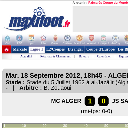
A retenir :
Palmarès Coupe du Mond
OM
PSG
Lyon
Lille
Monaco
Chelsea
Man Utd
Arsenal
Liverpool
ManCity
Ba
+ de clubs
Mercato
Ligue 1
L2/Coupes
Etranger
Coupe d'Europe
Les B
Actualité
|
Résultats & Classement
|
Buteurs
|
Calendrier
|
Equipe
Mar. 18 Septembre 2012, 18h45 - ALGER
Stade :
Stade du 5 Juillet 1962 à al-Jazā’ir (Al
- |
Arbitre :
B. Zouaoui
1
0
MC ALGER
JS S
(mi-tps: 0-0)
1
10
20
30
40
50
6