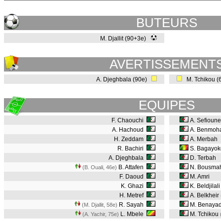
BUTEURS
M. Djallit (90+3e)
AVERTISSEMENT
A. Djeghbala (90e)
M. Tchikou (
EQUIPES
F. Chaouchi
A. Sefioune
A. Hachoud
A. Benmoh
H. Zeddam
A. Merbah
R. Bachiri
S. Bagayok
A. Djeghbala
D. Terbah
B. Attafen
N. Bousma
(B. Ouali, 46e
)
F. Daoud
M. Amri
K. Ghazi
K. Beldjilali
H. Metref
A. Belkheir
R. Sayah
M. Benaya
(M. Djallit, 58e
)
L. Mbele
M. Tchikou
(A. Yachir, 75e
)