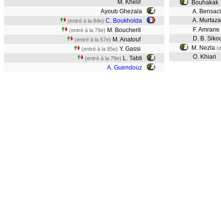
M. Khelif
Bouhakak
Ayoub Ghezala
A. Bensaci
A. Murtaza
C. Boukholda
(entré à la 84e)
F. Amrane
M. Boucherit
(entré à la 79e)
D. B. Siko
M. Anatouf
(entré à la 57e)
M. Nezla
(
Y. Gassi
(entré à la 85e)
O. Khiari
L. Tabti
(entré à la 79e)
A. Guendouz