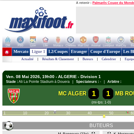
A retenir :
Palmarès Coupe du Mond
OM
PSG
Lyon
Lille
Monaco
Chelsea
Man Utd
Arsenal
Liverpool
ManCity
Ba
+ de clubs
Mercato
Ligue 1
L2/Coupes
Etranger
Coupe d'Europe
Les B
Actualité
|
Résultats & Classement
|
Buteurs
|
Calendrier
|
Equipe
Ven. 08 Mai 2026, 19h00 - ALGERIE - Division 1
Stade :
Ali La Pointe Stadium à Douera |
Spectateurs :
- |
Arbitre :
1
1
MC ALGER
MB RO
(mi-tps: 1-0)
1
10
20
30
40
50
6
BUTEURS