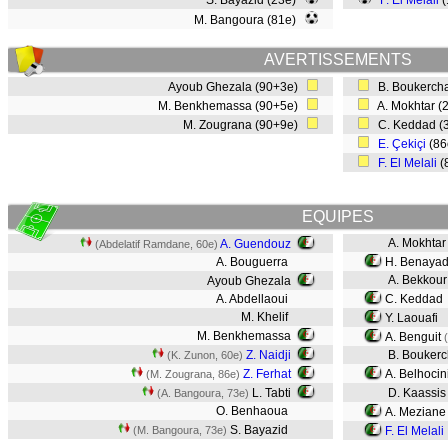
S. Bayazid (23e)
F. El Melali
(
M. Bangoura (81e)
AVERTISSEMENTS
Ayoub Ghezala (90+3e)
B. Boukercha
M. Benkhemassa (90+5e)
A. Mokhtar (
M. Zougrana (90+9e)
C. Keddad (
E. Çekiçi
(8
F. El Melali
(
EQUIPES
A. Mokhtar
A. Guendouz
(Abdelatif Ramdane, 60e)
A. Bouguerra
H. Benaya
A. Bekkour
Ayoub Ghezala
A. Abdellaoui
C. Keddad
M. Khelif
Y. Laouafi
M. Benkhemassa
A. Benguit
(
Z. Naidji
B. Boukerc
(K. Zunon, 60e)
Z. Ferhat
A. Belhocin
(M. Zougrana, 86e)
L. Tabti
D. Kaassi
(A. Bangoura, 73e)
O. Benhaoua
A. Meziane
S. Bayazid
(M. Bangoura, 73e)
F. El Melali