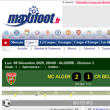
A retenir :
Palmarès Coupe du Mond
OM
PSG
Lyon
Lille
Monaco
Chelsea
Man Utd
Arsenal
Liverpool
ManCity
Ba
+ de clubs
Mercato
Ligue 1
L2/Coupes
Etranger
Coupe d'Europe
Les B
Actualité
|
Résultats & Classement
|
Buteurs
|
Calendrier
|
Equipe
Lun. 08 Décembre 2025, 20h00 - ALGERIE - Division 1
Stade :
à |
Spectateurs :
- |
Arbitre :
2
1
MC ALGER
CR BE
(mi-tps: 1-1)
1
10
20
30
40
50
6
BUTEURS