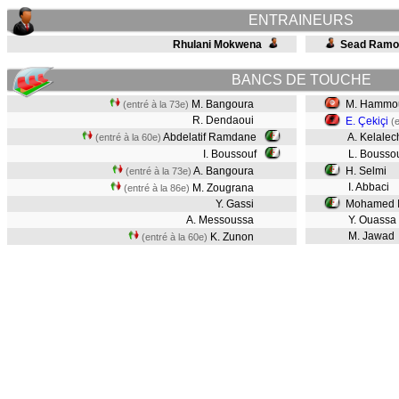
ENTRAINEURS
Rhulani Mokwena
Sead Ramo
BANCS DE TOUCHE
M. Bangoura
M. Hammo
(entré à la 73e)
R. Dendaoui
E. Çekiçi
(
Abdelatif Ramdane
A. Kelalec
(entré à la 60e)
I. Boussouf
L. Bousso
A. Bangoura
H. Selmi
(entré à la 73e)
I. Abbaci
M. Zougrana
(entré à la 86e)
Y. Gassi
Mohamed Is
A. Messoussa
Y. Ouassa
M. Jawad
K. Zunon
(entré à la 60e)