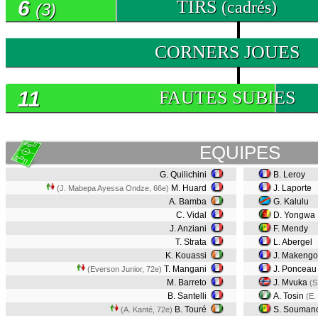
6
TIRS
(cadrés)
(3)
0
CORNERS JOUES
11
FAUTES SUBIES
EQUIPES
G. Quilichini
B. Leroy
M. Huard
J. Laporte
(J. Mabepa Ayessa Ondze, 66e)
A. Bamba
G. Kalulu
C. Vidal
D. Yongwa
J. Anziani
F. Mendy
T. Strata
L. Abergel
K. Kouassi
J. Makeng
T. Mangani
J. Poncea
(Everson Junior, 72e)
M. Barreto
J. Mvuka
(S
B. Santelli
A. Tosin
(E.
B. Touré
S. Souman
(A. Kanté, 72e)