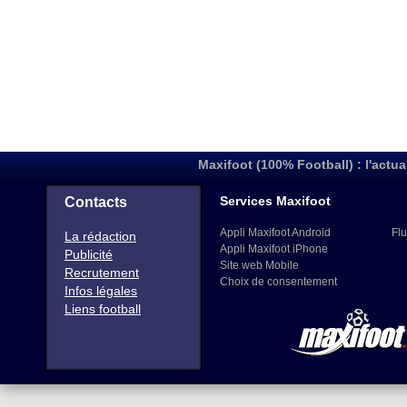
Maxifoot (100% Football) : l'actua
Services Maxifoot
Contacts
Appli Maxifoot Android
Flu
La rédaction
Appli Maxifoot iPhone
Publicité
Site web Mobile
Recrutement
Choix de consentement
Infos légales
Liens football