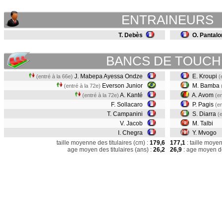
ENTRAINEURS
T. Debès
O. Pantalo
BANCS DE TOUCH
J. Mabepa Ayessa Ondze
E. Kroupi
(entré à la 66e)
(
Everson Junior
M. Bamba
(entré à la 72e)
A. Kanté
A. Avom
(entré à la 72e)
(en
F. Sollacaro
P. Pagis
(en
T. Campanini
S. Diarra
(
V. Jacob
M. Talbi
I. Chegra
Y. Mvogo
taille moyenne des titulaires (cm) :
179,6
177,1
: taille moye
age moyen des titulaires (ans) :
26,2
26,9
: age moyen de