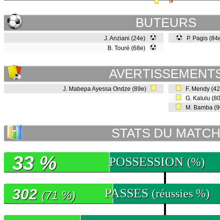
BUTEURS
J. Anziani (24e)
P. Pagis (8
B. Touré (68e)
AVERTISSEMENT
J. Mabepa Ayessa Ondze (89e)
F. Mendy (4
G. Kalulu (8
M. Bamba (
STATS DU MATC
33 %
POSSESSION
(%)
302
PASSES
(réussies %)
(71 %)