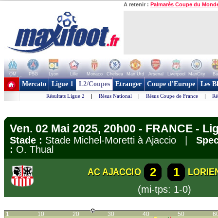
A retenir :
Palmarès Coupe du Mond
OM
PSG
Lyon
Lille
Monaco
Chelsea
Man Utd
Arsenal
Liverpool
ManCity
Ba
+ de clubs
Mercato
Ligue 1
L2/Coupes
Etranger
Coupe d'Europe
Les B
Résultats Ligue 2
|
Résus National
|
Résus Coupe de France
|
Ré
Ven. 02 Mai 2025, 20h00 - FRANCE - Li
Stade :
Stade Michel-Moretti à Ajaccio |
Spec
:
O. Thual
2
1
AC AJACCIO
LORIE
(mi-tps: 1-0)
1
10
20
30
40
50
6