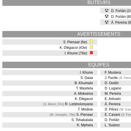
BUTEURS
D. Forlán (
D. Forlán (8
Á. Pereira (
AVERTISSEMENTS
S. Pienaar (6e)
K. Dikgacoi (43e)
I. Khune (76e)
EQUIPES
I. Khune
F. Muslera
S. Gaxa
J. Fucile
(Á. Fern
B. Khumalo
D. Godín
T. Masilela
D. Lugano
A. Mokoena
M. Pereira
K. Dikgacoi
E. Arévalo
R. Letsholonyane
Á. Pereira
(S. Moriri, 57e)
T. Modise
D. Pérez
(W. Gar
S. Pienaar
E. Cavani
(M. Josephs, 79e)
(S. Fe
S. Tshabalala
D. Forlán
K. Mphela
L. Suárez