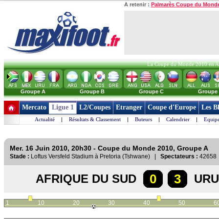
A retenir :
Palmarès Coupe du Mond
La Coupe du Monde 2010 en Afri
Groupe A
Groupe B
Groupe C
Groupe
Mercato
Ligue 1
L2/Coupes
Etranger
Coupe d'Europe
Les B
Actualité
|
Résultats & Classement
|
Buteurs
|
Calendrier
|
Equipe
Mer. 16 Juin 2010, 20h30 - Coupe du Monde 2010, Groupe A
Stade :
Loftus Versfeld Stadium à Pretoria (Tshwane) |
Spectateurs :
42658
0
3
AFRIQUE DU SUD
URU
1
10
20
30
40
50
6