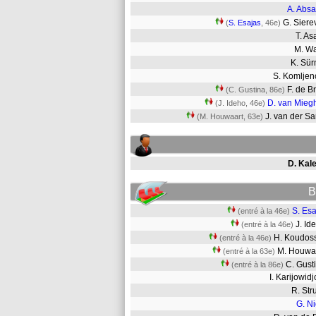
A. Abs
G. Sier
(
S. Esajas
, 46e)
T. A
M. 
K. Sü
S. Komlje
F. de B
(C. Gustina, 86e)
D. van Mie
(J. Ideho, 46e)
J. van der 
(M. Houwaart, 63e)
D. Kale
B
S. Esa
(entré à la 46e)
J. I
(entré à la 46e)
H. Koudo
(entré à la 46e)
M. Houw
(entré à la 63e)
C. Gus
(entré à la 86e)
I. Karijowi
R. St
G. N