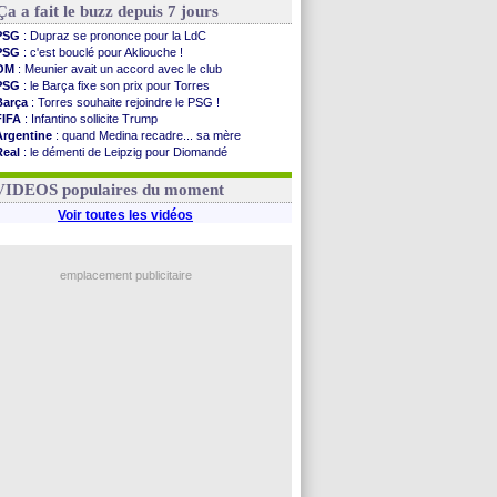
Ça a fait le buzz depuis 7 jours
PSG
: Dupraz se prononce pour la LdC
PSG
: c'est bouclé pour Akliouche !
OM
: Meunier avait un accord avec le club
PSG
: le Barça fixe son prix pour Torres
Barça
: Torres souhaite rejoindre le PSG !
FIFA
: Infantino sollicite Trump
Argentine
: quand Medina recadre... sa mère
Real
: le démenti de Leipzig pour Diomandé
OM
: Paixão attire un 2e club anglais
FIFA
: le conseiller d'Infantino démissionne !
VIDEOS populaires du moment
Voir toutes les vidéos
emplacement publicitaire