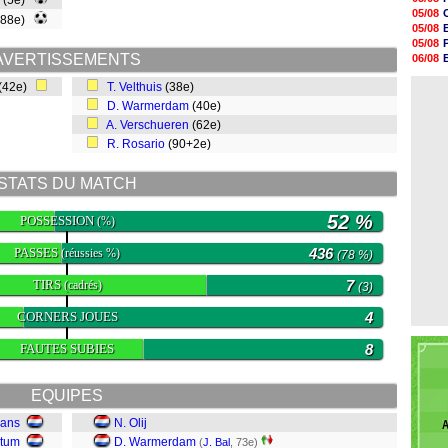
(5e)
20h47
05/08
 (88e)
20h30
05/08
20h18
05/08
20h04
AVERTISSEMENTS
06/08
19h47
06/08
19h34
 (42e)
T. Velthuis
(38e)
06/08
19h14
D. Warmerdam
(40e)
19h06
A. Verschueren
(62e)
18h50
18h30
R. Rosario
(90+2e)
18h20
17h58
STATS DU MATCH
52 %
POSSESSION
(%)
PASSES
436
(réussies %)
(78 %)
TIRS
7
(cadrés)
(3)
CORNERS JOUES
4
FAUTES SUBIES
8
EQUIPES
mans
N. Olij
A
ntum
D. Warmerdam
(
J. Bal
, 73e)