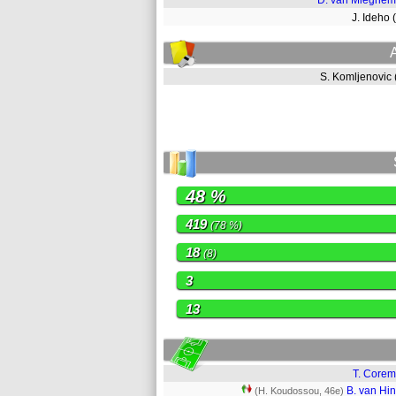
D. van Mieghem
J. Ideho
S. Komljenovic
48 %
419
(78 %)
18
(8)
3
13
T. Core
B. van Hi
(H. Koudossou, 46e)