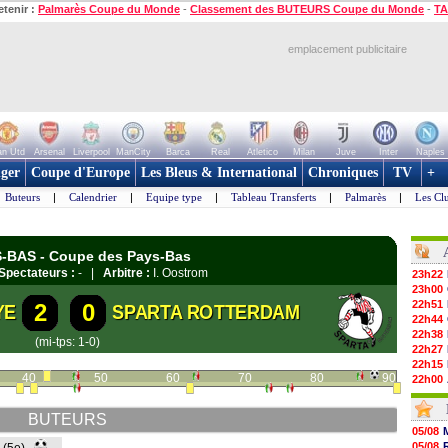
etenir :
Palmarès Coupe du Monde
-
Classement des BUTEURS Coupe du Monde
-
TA
emplacement publicitaire
n Utd
Arsenal
Liverpool
ManCity
Barca
Real
Atletico
Milan
Juve
Inter
Naples
ger
Coupe d'Europe
Les Bleus & International
Chroniques
TV
+
Buteurs
|
Calendrier
|
Equipe type
|
Tableau Transferts
|
Palmarès
|
Les Cl
S-BAS - Coupe des Pays-Bas
Spectateurs :
- |
Arbitre :
I. Oostrom
23h22
23h00
22h51
2
0
YE
SPARTA ROTTERDAM
22h44
22h38
(mi-tps: 1-0)
22h27
22h15
40
50
60
70
80
90
22h00
21h48
21h39
BUTEURS
21h26
05/08
21h05
05/08