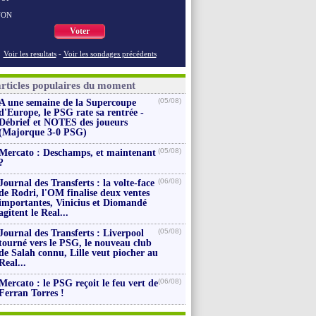
NON
Voter
Voir les resultats
-
Voir les sondages précédents
articles populaires du moment
(05/08)
A une semaine de la Supercoupe
d'Europe, le PSG rate sa rentrée -
Débrief et NOTES des joueurs
(Majorque 3-0 PSG)
(05/08)
Mercato : Deschamps, et maintenant
?
(06/08)
Journal des Transferts : la volte-face
de Rodri, l'OM finalise deux ventes
importantes, Vinicius et Diomandé
agitent le Real...
(05/08)
Journal des Transferts : Liverpool
tourné vers le PSG, le nouveau club
de Salah connu, Lille veut piocher au
Real...
(06/08)
Mercato : le PSG reçoit le feu vert de
Ferran Torres !