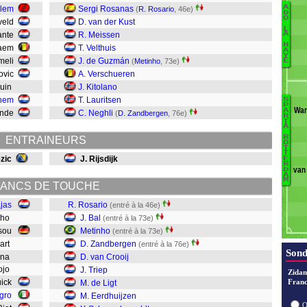
A
alem
Sergi Rosanas
(
R. Rosario
, 46e)
D
O
eveld
D. van der Kust
Es
L
sante
R. Meissen
A
H
Waem
T. Velthuis
A
v
Y
rmeli
J. de Guzmán
(
Metinho
, 73e)
E
Ni
novic
A. Verschueren
St
ruin
J. Kitolano
ghem
T. Lauritsen
S
Ba
P
Wa
A
Sande
C. Neghli
(
D. Zandbergen
, 76e)
R
Se
T
K
A
R
ENTRAINEURS
O
Es
E
T
T
zic
J. Rijsdijk
de
E
R
van
D
Tr
A
M
v
ANCS DE TOUCHE
Z
jas
R. Rosario
(entré à la 46e)
M
deho
J. Bal
(entré à la 73e)
Ba
ssou
Metinho
(entré à la 73e)
R
aart
D. Zandbergen
(entré à la 76e)
Sond
tina
D. van Crooij
djojo
J. Triep
Zidan
ruick
Franc
M. de Ligt
igro
M. Eerdhuijzen
O