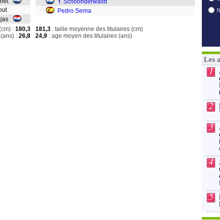
 Riet
Y. Schoonderwaldt
hout
Pedro Serna
ajas
(cm) :
180,3
181,3
: taille moyenne des titulaires (cm)
(ans) :
26,8
24,9
: age moyen des titulaires (ans)
Les 
1
2
3
4
5