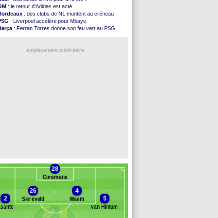
FIFA
: l'UEFA maintient la pression
OM
: le retour d'Adidas est acté
PSG
: Tebas encense Luis Enrique
Bordeaux
: des clubs de N1 montent au créneau
Real
: Vinicius jusqu'en 2032 (officiel)
PSG
: Liverpool accélère pour Mbaye
Lyon
: Mangala va rejoindre Getafe
Barça
: Ferran Torres donne son feu vert au PSG
OM
: une offre refusée pour Aguerd
PSG
: Luis Enrique satisfait malgré tout
Real
: c'est confirmé pour Vinicius
Man City
: Rodri préfère le Barça au Real !
Troyes
: Junior Diaz jusqu'en 2030 (officiel)
emplacement publicitaire
PSG
: Akliouche a signé (officiel)
OM
: une offre pour Bulka
PSG
: contrat signé pour Akliouche
Ouganda
: Owori battu à mort à Kampala
Arsenal
: Arteta veut créer une dynastie
Voir les brèves précédentes
28
Coremans
26
4
2
5
Siereveld
Waem
sante
van Hintum