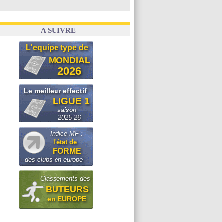
A SUIVRE
L'equipe type de
MONDIAL
2026
Le meilleur effectif
LIGUE 1
saison
2025-26
Indice MF :
l'état de
FORME
des clubs en europe
Classements des
BUTEURS
en EUROPE