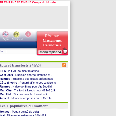
BLEAU PHASE FINALE Coupe du Monde
Résultats
Bayern
Dortmund
Classements
Calendriers
ubs
|
Actu et transferts 24h/24
FIFA
: la CAF soutient Infantino
CdM 2030
: Rubiales charge Infantino et ...
Rennes
: Embolo a des pistes alléchantes
Côte d'Ivoire
: Renard affiche ses ambitions
Rennes
: Haise confirme pour Aït Boudlal
Man City
: Trafford à Leeds pour 47 M€ (off...
Man Utd
: Zirkzee vers la Juventus ?
Amical
: Monaco s'impose contre Getafe
Nantes
: Der Zakarian et sa relation avec Kita
Les + populaires du moment
OM
: le club prêt à libérer Kondogbia ?
Monaco
: le message touchant d'Akliouche
Monaco
: Pogba pointé du doigt
FIFA
: Tebas en remet une couche
Real
: Diomandé arrive pour 140 M€ !