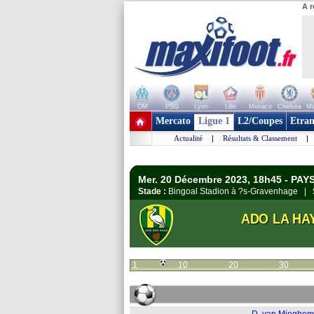
A r
OM
PSG
Lyon
Lille
Monaco
Chelsea
Ma
+ de clubs
Mercato
Ligue 1
L2/Coupes
Etran
Actualité
|
Résultats & Classement
|
Mer. 20 Décembre 2023, 18h45 - PAY
Stade :
Bingoal Stadion à ?s-Gravenhage |
ADO LA HA
1
10
20
30