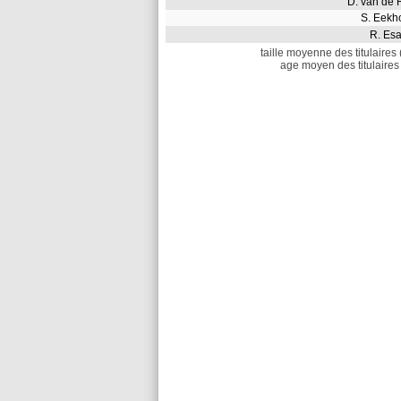
D. van de
S. Eek
R. Es
taille moyenne des titulaires 
age moyen des titulaires 