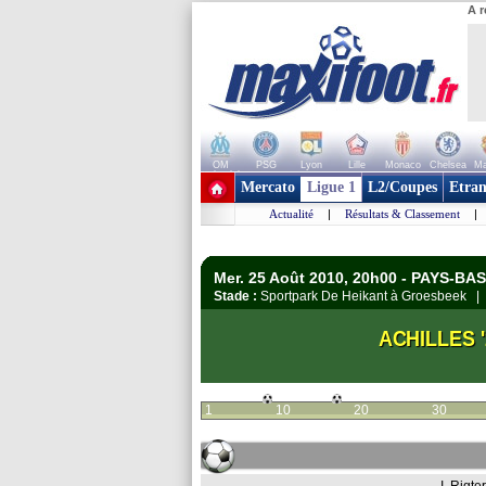
A r
OM
PSG
Lyon
Lille
Monaco
Chelsea
Ma
+ de clubs
Mercato
Ligue 1
L2/Coupes
Etran
Actualité
|
Résultats & Classement
|
Mer. 25 Août 2010, 20h00 - PAYS-BA
Stade :
Sportpark De Heikant à Groesbeek 
ACHILLES '
1
10
20
30