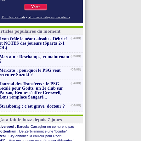
Voter
Voir les resultats
-
Voir les sondages précédents
articles populaires du moment
(04/08)
Lyon frôle le néant absolu - Débrief
et NOTES des joueurs (Sparta 2-1
OL)
(05/08)
Mercato : Deschamps, et maintenant
?
(04/08)
Mercato : pourquoi le PSG veut
recruter Suzuki ?
(04/08)
Journal des Transferts : le PSG
recalé pour Godts, un 2e club sur
Paixao, Rennes s'offre Cresswell,
Lens remplace Sangaré...
(04/08)
Strasbourg : c'est grave, docteur ?
Ça a fait le buzz depuis 7 jours
Liverpool
: Barcola, Carragher ne comprend pas
Tottenham
: De Zerbi annonce une "bombe"
Real
: City annonce la couleur pour Rodri
PSG
: Monaco accepte une offre pour Akliouche !