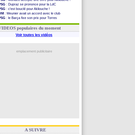
PSG
: Dupraz se prononce pour la LdC
PSG
: c'est bouclé pour Akliouche !
OM
: Meunier avait un accord avec le club
PSG
: le Barça fixe son prix pour Torres
OM
: accord de principe entre Rulli et Man City
Barça
: Torres souhaite rejoindre le PSG !
VIDEOS populaires du moment
Voir toutes les vidéos
emplacement publicitaire
A SUIVRE