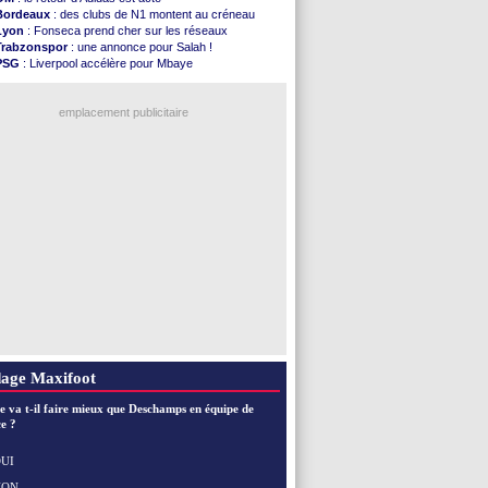
Atletico
: le plan d'Alvarez à son retour
Bordeaux
: des clubs de N1 montent au créneau
Amical
: premier succès pour Brest
Lyon
: Fonseca prend cher sur les réseaux
VIDEO
: le joli but de Greenwood avec le Fener !
Trabzonspor
: une annonce pour Salah !
CdM 2030
: une promesse d'Infantino au Maroc ...
PSG
: Liverpool accélère pour Mbaye
PSG
: la compo pour le premier match amical
EdF
: Infantino complimente Mbappé
Newcastle
: Jaissle est le nouveau coach (off.)
Nice
: 3 joueurs écartés du groupe pro
Real
: une nouvelle offre pour Vinicius
emplacement publicitaire
Amical
: l'OM domine Al-Shahaniya
Monaco
: Cabral a prolongé (officiel)
Atletico
: Molina va signer à la Roma
Real
: Diomandé arrive pour 140 M€ !
Arsenal
: Havertz en veut encore plus
Voir les brèves précédentes
age Maxifoot
e va t-il faire mieux que Deschamps en équipe de
e ?
UI
NON