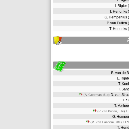
I. Rigte
I. Rigter
T. Hendriks
G. Hempenius 
P. van Putten
T. Hendriks
B. van de
L. Rij
T. Ko
T. Sa
D. van Str
(A. Goorman, 51e)
T. 
T. Verh
F.
(P. van Putten, 51e)
G. Hempe
I. R
(M. van Haarlem, 70e)
T. Hen