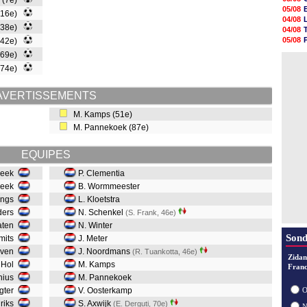
r (7e)
05/08
05/08
 (16e)
05/08
04/08
05/08
 (38e)
04/08
05/08
05/08
(42e)
05/08
04/08
 (69e)
05/08
04/08
05/08
 (74e)
05/08
05/08
AVERTISSEMENTS
05/08
05/08
M. Kamps (51e)
05/08
M. Pannekoek (87e)
EQUIPES
 Beek
P. Clementia
nbeek
B. Wormmeester
nings
L. Kloetstra
nders
N. Schenkel
(S. Frank, 46e)
aaten
N. Winter
Sond
Smits
J. Meter
oeven
J. Noordmans
(R. Tuankotta, 46e)
Zidan
 Hol
M. Kamps
Franc
nius
M. Pannekoek
igter
V. Oosterkamp
O
driks
S. Axwijk
(E. Derguti, 70e)