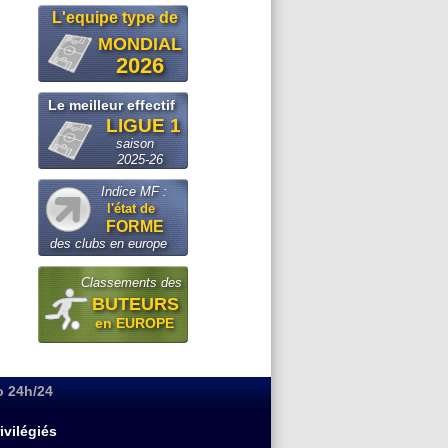
L'equipe type de
MONDIAL
2026
Le meilleur effectif
LIGUE 1
saison
2025-26
Indice MF :
l'état de
FORME
des clubs en europe
Classements des
BUTEURS
en EUROPE
o 24h/24
ivilégiés