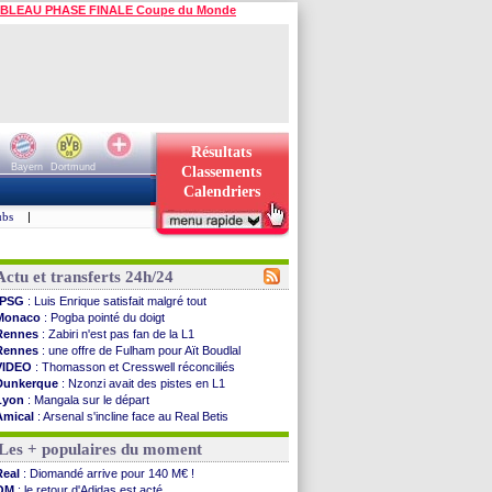
BLEAU PHASE FINALE Coupe du Monde
Résultats
Bayern
Dortmund
Classements
Calendriers
ubs
|
Actu et transferts 24h/24
PSG
: Luis Enrique satisfait malgré tout
Monaco
: Pogba pointé du doigt
Rennes
: Zabiri n'est pas fan de la L1
Rennes
: une offre de Fulham pour Aït Boudlal
VIDEO
: Thomasson et Cresswell réconciliés
Dunkerque
: Nzonzi avait des pistes en L1
Lyon
: Mangala sur le départ
Amical
: Arsenal s'incline face au Real Betis
Amical
: lourde défaite pour le PSG
Les + populaires du moment
Man City
: Maresca flou pour Reijnders
LdC
: Fenerbahçe prend une belle option
Real
: Diomandé arrive pour 140 M€ !
Al-Diriyah
: Mbemba arrive libre (officiel)
OM
: le retour d'Adidas est acté