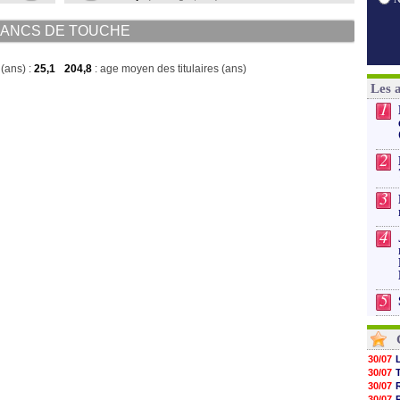
ANCS DE TOUCHE
(ans) :
25,1
204,8
: age moyen des titulaires (ans)
Les 
1
2
3
4
5
30/07
30/07
30/07
30/07