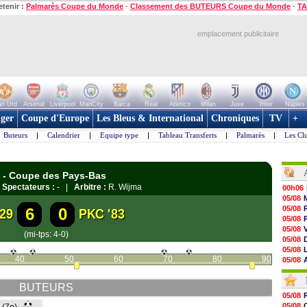
etenir :
Palmarès Coupe du Monde
-
Classement des BUTEURS Coupe du Monde
-
TA
emplacement publicitaire
n Utd
Arsenal
Liverpool
ManCity
Barca
Real
Atletico
Milan
Juve
Inter
Naples
ger
Coupe d'Europe
Les Bleus & International
Chroniques
TV
+
Buteurs
|
Calendrier
|
Equipe type
|
Tableau Transferts
|
Palmarès
|
Les Cl
S - Coupe des Pays-Bas
|
Spectateurs :
- |
Arbitre :
R. Wijma
00h06
05/08
05/08
6
0
29
PKC '83
05/08
05/08
(mi-tps: 4-0)
05/08
05/08
40
50
60
70
80
90
05/08
05/08
05/08
BUTEURS
05/08
05/08
05/08
05/08