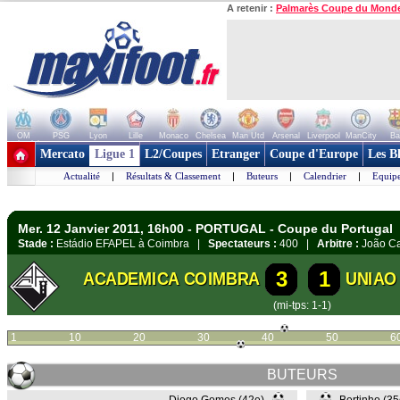
A retenir :
Palmarès Coupe du Mond
OM
PSG
Lyon
Lille
Monaco
Chelsea
Man Utd
Arsenal
Liverpool
ManCity
Ba
+ de clubs
Mercato
Ligue 1
L2/Coupes
Etranger
Coupe d'Europe
Les B
Actualité
|
Résultats & Classement
|
Buteurs
|
Calendrier
|
Equipe
Mer. 12 Janvier 2011, 16h00 - PORTUGAL - Coupe du Portugal
Stade :
Estádio EFAPEL à Coimbra |
Spectateurs :
400 |
Arbitre :
João C
3
1
ACADEMICA COIMBRA
UNIAO
(mi-tps: 1-1)
1
10
20
30
40
50
6
BUTEURS