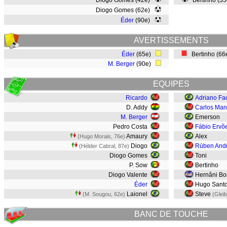
Diogo Gomes (42e)
Bertinho (3
Diogo Gomes (62e)
Éder
(90e)
AVERTISSEMENTS
Éder
(65e)
Bertinho (6
M. Berger
(90e)
EQUIPES
Ricardo
Adriano Fa
D. Addy
Carlos Man
M. Berger
Emerson
Pedro Costa
Fábio Ervõ
Amaury
Alex
(Hugo Morais, 76e)
Diogo
Rúben And
(Hélder Cabral, 87e)
Diogo Gomes
Toni
P. Sow
Bertinho
Diogo Valente
Hernâni Bo
Éder
Hugo Sant
Laionel
Steve
(M. Sougou, 62e)
(Glei
BANC DE TOUCHE