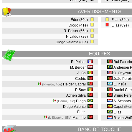
Éder (28e)
Elias (80e)
AVERTISSEMENTS
Éder (30e)
Elias (84e)
Diogo (41e)
Elias (89e)
R. Peiser (65e)
Nivaldo (72e)
Diogo Valente (80e)
EQUIPES
R. Peiser
Rui Patrício
M. Berger
Anderson P
A. Ba
O. Onyewu
Cédric
João Perei
Hélder Cabral
E. Insúa
(Nivaldo, 46e
)
P. Sow
Daniel Car
Adrien Silva
Bruno Pere
Diogo
S. Schaars
(Danilo, 69e
)
Diogo Valente
Capel
(Eval
Éder
Elias
Marinho
(I. Sissoko, 85e
)
R. van Wolf
BANC DE TOUCHE