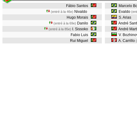
Fábio Santos
Marcelo B
Nivaldo
Evaldo
(entré à la 46e)
(ent
Hugo Morais
S. Arias
Danilo
André Sant
(entré à la 69e)
I. Sissoko
André Mart
(entré à la 85e)
Fabio Luis
V. Bozhin
Rui Miguel
A. Carrillo