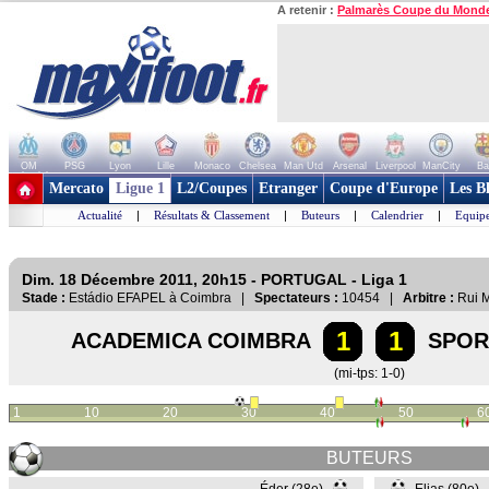
A retenir :
Palmarès Coupe du Mond
OM
PSG
Lyon
Lille
Monaco
Chelsea
Man Utd
Arsenal
Liverpool
ManCity
Ba
+ de clubs
Mercato
Ligue 1
L2/Coupes
Etranger
Coupe d'Europe
Les B
Actualité
|
Résultats & Classement
|
Buteurs
|
Calendrier
|
Equipe
Dim. 18 Décembre 2011, 20h15 - PORTUGAL - Liga 1
Stade :
Estádio EFAPEL à Coimbra |
Spectateurs :
10454 |
Arbitre :
Rui 
1
1
ACADEMICA COIMBRA
SPORT
(mi-tps: 1-0)
1
10
20
30
40
50
6
BUTEURS