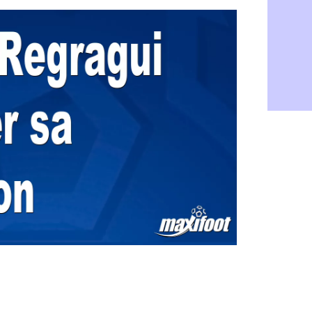
PSG : Live
05/08
Real : le d
05/08
Lyon : Mat
05/08
Lyon : Fons
04/08
Nice : une
04/08
Trabzonspo
04/08
Lyon : Fons
04/08
EdF : Infa
04/08
LdC : du c
04/08
Lyon : la st
04/08
Lyon : Govo
04/08
Lyon : une
04/08
Lyon : Abn
04/08
LdC : Spar
04/08
VIDEO : le
04/08
Man City :
04/08
Strasbourg 
04/08
PSG : Ayari
04/08
Man City : 
04/08
Amical : St
04/08
OM : le me
04/08
Chelsea : 
04/08
LdC : Spar
04/08