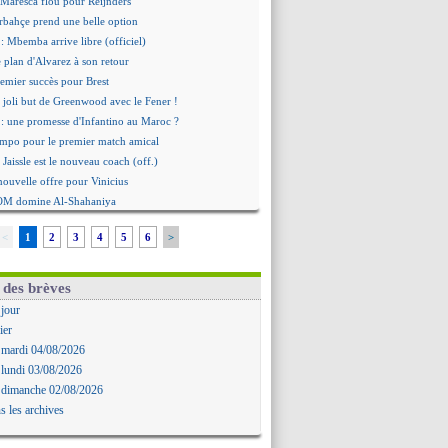
 Maresca flou pour Reijnders
rbahçe prend une belle option
: Mbemba arrive libre (officiel)
le plan d'Alvarez à son retour
remier succès pour Brest
 joli but de Greenwood avec le Fener !
 une promesse d'Infantino au Maroc ?
ompo pour le premier match amical
 Jaissle est le nouveau coach (off.)
nouvelle offre pour Vinicius
'OM domine Al-Shahaniya
bral a prolongé (officiel)
<
1
2
3
4
5
6
>
Molina va signer à la Roma
mandé arrive pour 140 M€ !
avertz en veut encore plus
 des brèves
ayindir en route pour le Celta
 jour
ina en cas d'échec avec Read
ier
Zouaoui plutôt vers Montpellier ?
 mardi 04/08/2026
Côme touche au but pour Chalobah
 lundi 03/08/2026
Romero toujours souhaité
 dimanche 02/08/2026
 réclame la démission d'Infantino
s les archives
ukaku absent du stage
 Lille recalé pour Zechiël