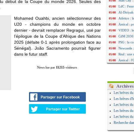
Man City :
05/08
is du début de la Coupe du monde 2026. Seules des
LdC : Fene
05/08
.
Al-Diriyah 
05/08
Mohamed Ouahbi, ancien sélectionneur des
Atletico : 
05/08
U20 - champions du monde en octobre
Amical : p
05/08
dernier - devrait remplacer Regragui, usé par
VIDEO : le
05/08
l'épilogue de la Coupe d'Afrique des Nations
CdM 2030 :
05/08
2025 (défaite 0-1 après prolongation face au
PSG : la c
05/08
Sénégal). João Sacramento pourrait figurer
Newcastle :
05/08
dans le futur staff.
Real : une 
05/08
Amical : l
05/08
Monaco : Ca
05/08
News lue par
11215
visiteurs
Atletico : 
05/08
Real : Dio
05/08
Arsenal : H
05/08
Archives
Man Utd : B
05/08
Les brèves du
Roma : Mol
05/08
Partager sur Facebook
Les brèves d'h
Le Havre : 
05/08
Les brèves du
Chelsea : 
05/08
Partager sur Twitter
Les brèves du
Atletico : 
05/08
Les brèves du
FIFA : Figo
05/08
Recherche dan
Naples : L
05/08
Feyenoord :
05/08