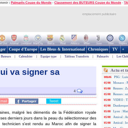
etenir :
Palmarès Coupe du Monde
-
Classement des BUTEURS Coupe du Monde
-
TA
emplacement publicitaire
n Utd
Arsenal
Liverpool
ManCity
Barca
Real
Atletico
Milan
Juve
Inter
Naples
ger
Coupe d'Europe
Les Bleus & International
Chroniques
TV
+
Buteurs
|
Calendrier
|
Equipe type
|
Tableau Transferts
|
Palmarès
|
Les Club
ui va signer sa
Actu et t
PSG : Luis
00h06
Monaco : P
05/08
Rennes : Za
05/08
4
Rennes : u
05/08
VIDEO : Th
05/08
Email
Tweet
Dunkerque 
05/08
Lyon : Man
05/08
ines, malgré les démentis de la Fédération royale
Amical : Ar
05/08
 ses derniers jours dans la peau du sélectionneur des
Amical : lo
05/08
e technicien s'est rendu au Maroc afin de signer la