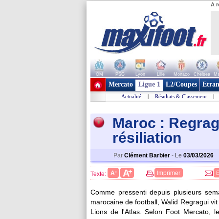
A r
OM
PSG
Lyon
Lille
Monaco
Chelsea
Ma
+ de clubs
Mercato
Ligue 1
L2/Coupes
Etran
Actualité
|
Résultats & Classement
|
Maroc : Regrag
résiliation
Par
Clément Barbier
-
Le
03/03/2026
+
A
-
A
Imprimer
Texte:
Comme pressenti depuis plusieurs sema
marocaine de football, Walid Regragui vit
Lions de l'Atlas. Selon Foot Mercato, l