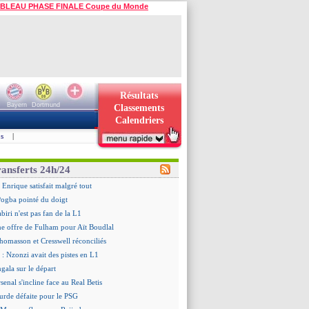
BLEAU PHASE FINALE Coupe du Monde
Résultats
Bayern
Dortmund
Classements
Calendriers
s
|
ransferts 24h/24
 Enrique satisfait malgré tout
ogba pointé du doigt
biri n'est pas fan de la L1
ne offre de Fulham pour Aït Boudlal
omasson et Cresswell réconciliés
: Nzonzi avait des pistes en L1
gala sur le départ
senal s'incline face au Real Betis
urde défaite pour le PSG