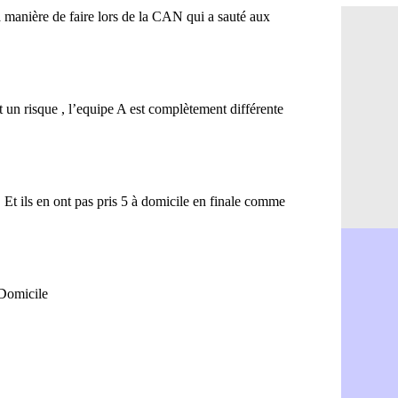
Brest : c'e
05/08
Amical : la
05/08
Amical : u
05/08
Amical : M
05/08
Inter : 40
05/08
Lille : un 
05/08
Lyon : Fons
05/08
OM : Aguer
05/08
Real : Endr
05/08
Real : ce s
05/08
OM : le ret
05/08
Hull : Tzol
05/08
PSG : Zaba
05/08
Man Utd : 
05/08
Sparta : le
05/08
Bordeaux :
05/08
Leverkusen
05/08
VIDEO : Ne
05/08
Arsenal : c
05/08
Lyon : Fon
05/08
Aston Vill
05/08
Ipswich : F
05/08