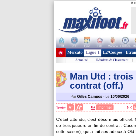
A r
OM
PSG
Lyon
Lille
Monaco
Chelsea
Ma
+ de clubs
Mercato
Ligue 1
L2/Coupes
Etran
Actualité
|
Résultats & Classement
|
Man Utd : trois
contrat (off.)
Par
Gilles Campos
-
Le
10/06/2026
+
A
-
A
Imprimer
Texte:
C'était attendu, c'est désormais officie
de trois joueurs en fin de contrat :
Casem
cette saison), qui a fait ses adieux à Old