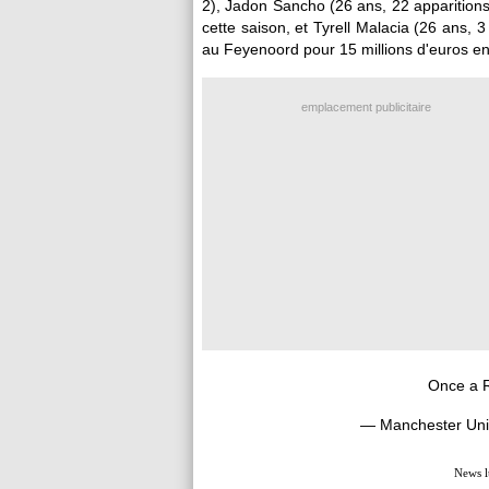
2), Jadon
Sancho
(26 ans, 22 apparitions
cette saison, et Tyrell
Malacia
(26 ans, 3 
au Feyenoord pour 15 millions d'euros e
emplacement publicitaire
Once a R
— Manchester Un
News l