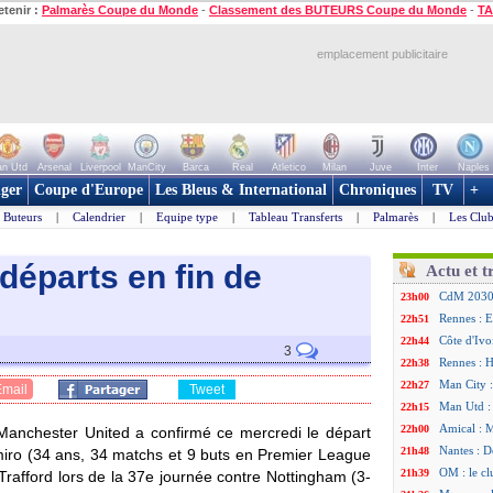
etenir :
Palmarès Coupe du Monde
-
Classement des BUTEURS Coupe du Monde
-
TA
emplacement publicitaire
n Utd
Arsenal
Liverpool
ManCity
Barca
Real
Atletico
Milan
Juve
Inter
Naples
ger
Coupe d'Europe
Les Bleus & International
Chroniques
TV
+
Buteurs
|
Calendrier
|
Equipe type
|
Tableau Transferts
|
Palmarès
|
Les Club
 départs en fin de
Actu et t
CdM 2030 :
23h00
Rennes : E
22h51
Côte d'Ivo
22h44
3
Rennes : H
22h38
Man City :
22h27
Email
Tweet
Man Utd : 
22h15
Amical : 
22h00
l. Manchester United a confirmé ce mercredi le départ
Nantes : D
21h48
iro
(34 ans, 34 matchs et 9 buts en Premier League
OM : le cl
21h39
 Trafford lors de la 37e journée contre Nottingham (3-