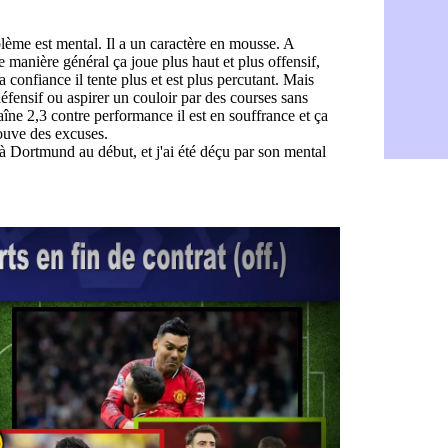
FIFA : des
09h32
Abha : c'es
09h11
Real : rép
08h57
Arsenal : 
08h39
Al-Ahli : 
08h22
PSG : Luis
00h06
Monaco : P
05/08
Rennes : Za
05/08
Rennes : u
05/08
VIDEO : Th
05/08
Dunkerque 
05/08
Lyon : Man
05/08
Amical : Ar
05/08
Amical : lo
05/08
Man City :
05/08
LdC : Fene
05/08
Al-Diriyah 
05/08
Atletico : 
05/08
Amical : p
05/08
VIDEO : le
05/08
CdM 2030 :
05/08
PSG : la c
05/08
Newcastle :
05/08