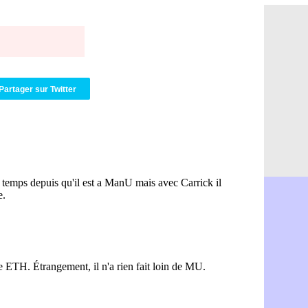
Real : Dio
16h04
Man City :
15h50
Rennes : A
15h40
Aston Vill
15h18
OM : une 
15h01
Le Havre :
14h46
Partager sur Twitter
Trabzonspo
14h25
Bordeaux 
14h12
FIFA : Al-
13h51
Fenerbahç
13h29
Bordeaux :
13h11
Galatasara
12h46
Southampto
12h28
Real : Vin
12h10
VIDEO : un
11h58
Real : Dio
11h35
Real : Rodr
11h19
PSG : Aklio
11h07
Médias : l
10h53
PSG : pas 
10h36
Real : ça 
10h13
Barça : Fe
09h51