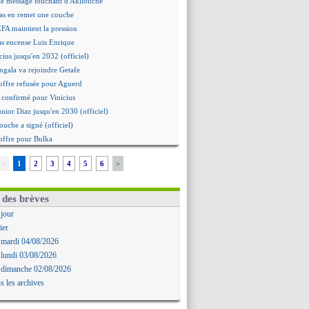
le message touchant d'Akliouche
as en remet une couche
EFA maintient la pression
as encense Luis Enrique
cius jusqu'en 2032 (officiel)
gala va rejoindre Getafe
offre refusée pour Aguerd
st confirmé pour Vinicius
unior Diaz jusqu'en 2030 (officiel)
ouche a signé (officiel)
offre pour Bulka
rat signé pour Akliouche
<
1
2
3
4
5
6
>
 Owori battu à mort à Kampala
Arteta veut créer une dynastie
alace a fait son offre pour Disasi
 des brèves
gouvernement espagnol s'en mêle
 jour
onnante rumeur Gusto
ier
Dallinga est sur le marché
 mardi 04/08/2026
rd trouvé avec Man City pour Rulli
 lundi 03/08/2026
na vers Leverkusen pour 25 M€
 dimanche 02/08/2026
Forlan nommé sélectionneur (officiel)
s les archives
Juanlu signe à Bournemouth (officiel)
ntou heureux d'avoir rejoué