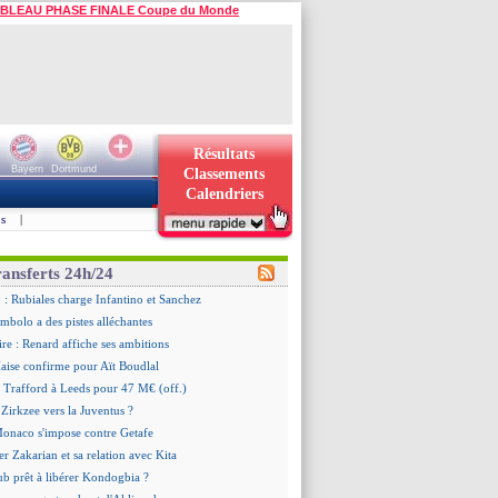
BLEAU PHASE FINALE Coupe du Monde
Résultats
Bayern
Dortmund
Classements
Calendriers
s
|
ransferts 24h/24
 Rubiales charge Infantino et Sanchez
mbolo a des pistes alléchantes
ire : Renard affiche ses ambitions
aise confirme pour Aït Boudlal
 Trafford à Leeds pour 47 M€ (off.)
Zirkzee vers la Juventus ?
Monaco s'impose contre Getafe
er Zakarian et sa relation avec Kita
ub prêt à libérer Kondogbia ?