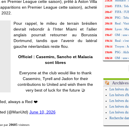
Monaco : 
21h26
 en Premier League cette saison), prêté à Aston Villa
FIFA : Teb
21h05
apparitions en Premier League cette saison), acheté
FIFA : l'U
20h47
n 2022.
PSG : Teb
20h30
Pour rappel, le milieu de terrain brésilien
Real : Vini
20h18
devrait rebondir à l'Inter Miami et l'ailier
Lyon : Man
20h04
anglais pourrait retourner au Borussia
OM : une 
19h47
Dortmund, tandis que l'avenir du latéral
Real : c'e
19h34
gauche néerlandais reste flou.
Troyes : J
19h14
PSG : Akli
19h06
Officiel : Casemiro, Sancho et Malacia
OM : une 
18h50
sont libres
PSG : cont
18h30
Ouganda :
18h20
Everyone at the club would like to thank
Arsenal : 
17h58
Casemiro, Tyrell and Jadon for their
Chelsea : P
17h47
Archives
contributions to United and wish them the
FIFA : le 
17h34
Les brèves du
very best of luck for the future 🤝
PSG : l'ét
17h22
Les brèves d'h
Bologne : 
17h10
Les brèves du
ed, always a Red ❤️
OM : acco
16h59
Les brèves du
OM : Medi
16h53
ited (@ManUtd)
June 10, 2026
Les brèves du
Uruguay : 
16h45
Recherche dan
Séville : 
16h34
ue par
20605
visiteurs
PSG : Ndja
16h21