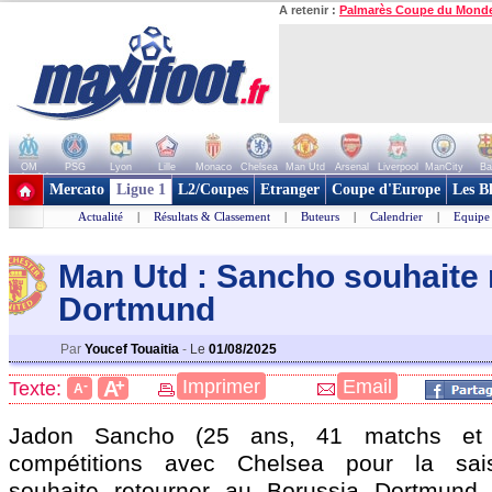
A retenir :
Palmarès Coupe du Mond
OM
PSG
Lyon
Lille
Monaco
Chelsea
Man Utd
Arsenal
Liverpool
ManCity
Ba
+ de clubs
Mercato
Ligue 1
L2/Coupes
Etranger
Coupe d'Europe
Les B
Actualité
|
Résultats & Classement
|
Buteurs
|
Calendrier
|
Equipe
Man Utd : Sancho souhaite 
Dortmund
Par
Youcef Touaitia
-
Le
01/08/2025
+
Imprimer
Email
A
Texte:
-
A
Jadon
Sancho
(25 ans, 41 matchs et 
compétitions avec Chelsea pour la sai
souhaite retourner au Borussia Dortmund