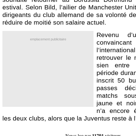
estival. Selon Bild, l’ailier de Manchester Un
dirigeants du club allemand de sa volonté de 
réduire de moitié son salaire actuel.
Revenu d’u
emplacement publicitaire
convainca
l’internation
retrouver le 
sien entre
période durant
inscrit 50 bu
passes déc
matchs sou
jaune et noi
n’a encore é
les deux clubs, alors que la Juventus reste à l’
News lue par
11791
visiteurs