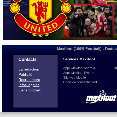
Maxifoot (100% Football) : l'actua
Services Maxifoot
Contacts
Appli Maxifoot Android
Flu
La rédaction
Appli Maxifoot iPhone
Publicité
Site web Mobile
Recrutement
Choix de consentement
Infos légales
Liens football