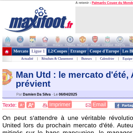
A retenir :
Palmarès Coupe du Mond
OM
PSG
Lyon
Lille
Monaco
Chelsea
Man Utd
Arsenal
Liverpool
ManCity
Ba
+ de clubs
Mercato
Ligue 1
L2/Coupes
Etranger
Coupe d'Europe
Les B
Actualité
|
Résultats & Classement
|
Buteurs
|
Calendrier
|
Equipe
Man Utd : le mercato d'été
prévient
Par
Damien Da Silva
-
Le
06/04/2025
+
Imprimer
Email
A
Texte:
-
A
On peut s'attendre à une véritable révolut
United lors du prochain mercato d'été. Auteu
mitigés sur le banc mancunien, le manager