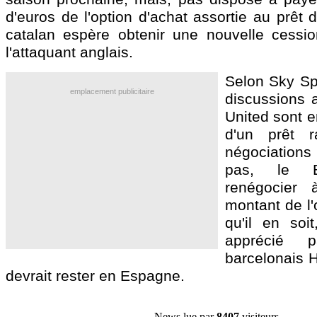
d'euros de l'option d'achat assortie au prêt d
catalan espère obtenir une nouvelle cessi
l'attaquant anglais.
Selon Sky Spo
emplacement publicitaire
discussions 
United sont e
d'un prêt r
négociation
pas, le B
renégocier 
montant de l'
qu'il en soit
apprécié 
barcelonais H
devrait rester en Espagne.
News lue par
8407
visiteurs