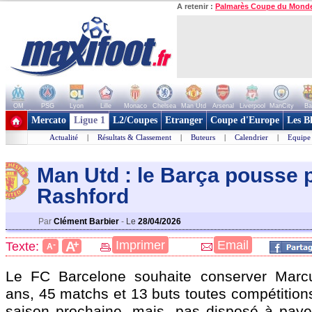
A retenir :
Palmarès Coupe du Mond
OM
PSG
Lyon
Lille
Monaco
Chelsea
Man Utd
Arsenal
Liverpool
ManCity
Ba
+ de clubs
Mercato
Ligue 1
L2/Coupes
Etranger
Coupe d'Europe
Les B
Actualité
|
Résultats & Classement
|
Buteurs
|
Calendrier
|
Equipe
Man Utd : le Barça pousse 
Rashford
Par
Clément Barbier
-
Le
28/04/2026
+
Imprimer
Email
A
Texte:
-
A
Le FC Barcelone souhaite conserver Mar
ans, 45 matchs et 13 buts toutes compétitions
saison prochaine, mais, pas disposé à payer