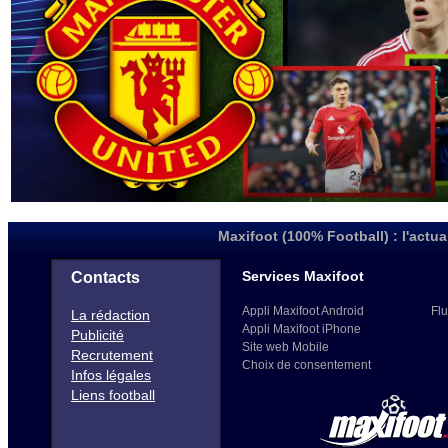
Maxifoot (100% Football) : l'actua
Services Maxifoot
Contacts
Appli Maxifoot Android
Flu
La rédaction
Appli Maxifoot iPhone
Publicité
Site web Mobile
Recrutement
Choix de consentement
Infos légales
Liens football