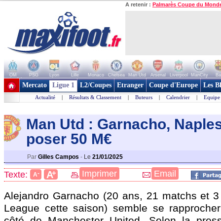
A retenir :
Palmarès Coupe du Mond
OM
PSG
Lyon
Lille
Monaco
Chelsea
Man Utd
Arsenal
Liverpool
ManCity
Ba
+ de clubs
Mercato
Ligue 1
L2/Coupes
Etranger
Coupe d'Europe
Les B
Actualité
|
Résultats & Classement
|
Buteurs
|
Calendrier
|
Equipe
Man Utd : Garnacho, Naples
poser 50 M€
Par
Gilles Campos
-
Le
21/01/2025
+
Imprimer
Email
A
Texte:
-
A
Alejandro
Garnacho
(20 ans, 21 matchs et 3
League cette saison) semble se rapprocher
côté de Manchester United. Selon la press