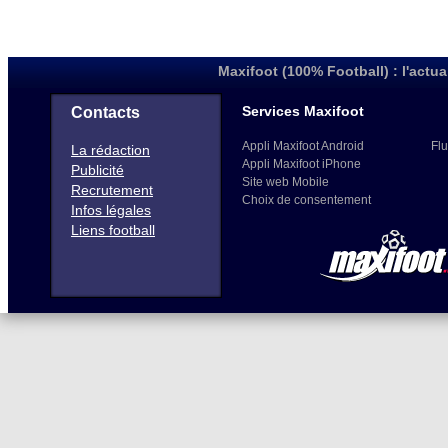
Maxifoot (100% Football) : l'actua
Services Maxifoot
Contacts
Appli Maxifoot Android
Flu
La rédaction
Appli Maxifoot iPhone
Publicité
Site web Mobile
Recrutement
Choix de consentement
Infos légales
Liens football