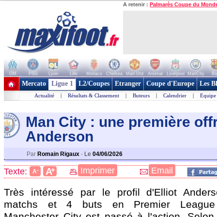
A retenir :
Palmarès Coupe du Mond
OM
PSG
Lyon
Lille
Monaco
Chelsea
Man Utd
Arsenal
Liverpool
ManCity
Ba
+ de clubs
Mercato
Ligue 1
L2/Coupes
Etranger
Coupe d'Europe
Les B
Actualité
|
Résultats & Classement
|
Buteurs
|
Calendrier
|
Equipe
Man City : une première off
Anderson
Par
Romain Rigaux
-
Le
04/06/2026
+
Imprimer
Email
A
Texte:
-
A
Très intéressé par le profil d'Elliot
Anders
matchs et 4 buts en Premier League 
Manchester City est passé à l'action. Selon 