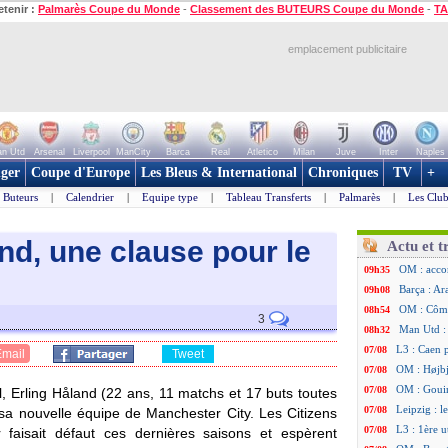
etenir :
Palmarès Coupe du Monde
-
Classement des BUTEURS Coupe du Monde
-
TA
emplacement publicitaire
n Utd
Arsenal
Liverpool
ManCity
Barca
Real
Atletico
Milan
Juve
Inter
Naples
ger
Coupe d'Europe
Les Bleus & International
Chroniques
TV
+
Buteurs
|
Calendrier
|
Equipe type
|
Tableau Transferts
|
Palmarès
|
Les Club
nd, une clause pour le
Actu et t
OM : acco
09h35
Barça : Ar
09h08
OM : Côme
08h54
3
Man Utd : 
08h32
L3 : Caen 
07/08
Email
Tweet
OM : Højbj
07/08
OM : Gouir
07/08
, Erling Håland (22 ans, 11 matchs et 17 buts toutes
Leipzig : l
07/08
 sa nouvelle équipe de Manchester City. Les Citizens
L3 : 1ère u
07/08
 faisait défaut ces dernières saisons et espèrent