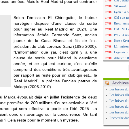
OM : Benat
07/08
uses années. Mais le Real Madrid pourrait contrarier
Villarreal 
07/08
Lyon : la d
07/08
Selon l'émission El Chiringuito, le buteur
OM : un no
07/08
norvégien dispose d’une clause de sortie
Brest : un
07/08
pour signer au Real Madrid en 2024. Une
OM : McCo
07/08
information lâchée Fernando Sanz, ancien
PSG : 4 re
07/08
joueur de la Casa Blanca et fils de l'ex-
Nice : Kevi
07/08
président du club Lorenzo Sanz (1995-2000).
L1 : prison
07/08
"L'information que j'ai, c'est qu'il y a une
Leganés : c
07/08
clause de sortie pour Håland la deuxième
Atletico : 
07/08
année, et ce qui est curieux, c'est qu’elle
Monaco : Fi
07/08
comprend des conditions très avantageuses
Lyon : Mang
07/08
par rapport au reste pour un club qui est... le
PSG : Nsoki
07/08
Real Madrid", a précisé l'ancien patron de
Arsenal : N
07/08
Archives
Malaga (2006-2010).
Real : Mast
07/08
Les brèves du
Man City :
07/08
Les brèves d'h
ù Marca évoquait déjà en juillet l'existence de deux
Rennes : Ha
07/08
Les brèves du
ne première de 200 millions d'euros activable à l'été
Palace : To
07/08
Les brèves du
ros qui sera effective à partir de l'été 2025. La
OM : B. Gen
07/08
Les brèves du
ient donc un avantage sur la concurrence. Un tarif
TFC : Sion
07/08
Recherche dan
ons ? Cela reste pour le moment un mystère.
PSG : Live
07/08
Norvège : 
07/08