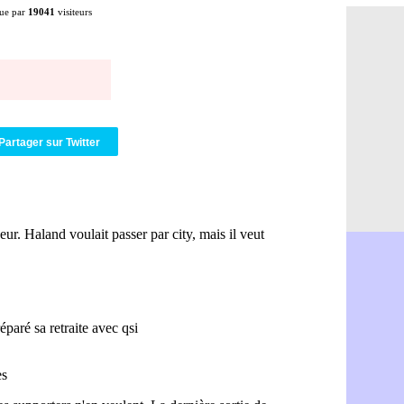
ue par
19041
visiteurs
PSG : Mbay
07/08
Monaco : F
07/08
Grenade : 
07/08
Juve : Zheg
07/08
OM : Aguer
07/08
Arsenal : G
07/08
Nantes : d
07/08
Monaco : l
07/08
Partager sur Twitter
Man Utd : B
07/08
Man City :
07/08
Naples : l
07/08
OM : Lucas
07/08
PSG : le co
07/08
PSG : une 
07/08
Francfort :
07/08
Strasbourg 
07/08
Monaco : F
07/08
Dortmund :
07/08
Barça : pr
07/08
Argentine :
07/08
Tottenham 
07/08
Barça : l'a
07/08