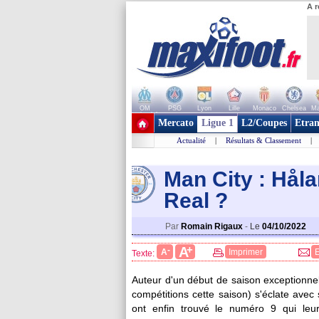
A r
OM
PSG
Lyon
Lille
Monaco
Chelsea
Ma
+ de clubs
Mercato
Ligue 1
L2/Coupes
Etran
Actualité
|
Résultats & Classement
|
Man City : Håla
Rea
l ?
Par
Romain Rigaux
-
Le
04/10/2022
+
A
-
A
Imprimer
Texte:
Auteur d'un début de saison exceptionnel
compétitions cette saison) s'éclate avec
ont enfin trouvé le numéro 9 qui leur