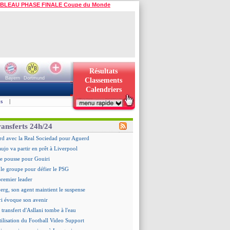
BLEAU PHASE FINALE Coupe du Monde
Résultats
Bayern
Dortmund
Classements
Calendriers
s
|
ransferts 24h/24
rd avec la Real Sociedad pour Aguerd
aujo va partir en prêt à Liverpool
 pousse pour Gouiri
le groupe pour défier le PSG
premier leader
erg, son agent maintient le suspense
i évoque son avenir
e transfert d'Asllani tombe à l'eau
tilisation du Football Video Support