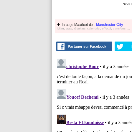
News l
la page Maxifoot de :
Manchester City
bilan, stats, résultats, calendrier, effectif, transferts, ...
Partager sur Facebook