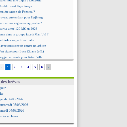
ia envoie une pique à Longoria
: Al-Ahli veut Pape Gueye
ernière saison de Fonseca ?
uveau prétendant pour Højbjerg
 gardien norvégien en approche ?
urt a versé 120 M€ en 2026
tours dans le groupe face à Man Utd ?
n Carlos va partir en Italie
 avec sursis requis contre un arbitre
'est signé pour Luca Zidane (off.)
Ruggeri en route pour Aston Villa
lipe Luis soutient Biereth
<
1
2
3
4
5
6
>
ala prêté à Getafe (officiel)
 va signer en Croatie
aples vise Gabriel Jesus
 des brèves
antuono prêté à la Fiorentina (off.)
 jour
 accord avec le Barça pour Rodri ?
ier
ise a prolongé (officiel)
 jeudi 06/08/2026
miyasu a convaincu (officiel)
 mercredi 05/08/2026
esio - "ce n'est pas idéal"
 mardi 04/08/2026
 Oppong signe pour 4 ans (officiel)
s les archives
rpool va proposer 115 M€ pour Barcola
la démission d'Infantino réclamée