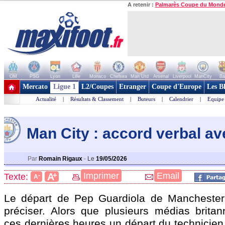
A retenir :
Palmarès Coupe du Mond
OM
PSG
Lyon
Lille
Monaco
Chelsea
Man Utd
Arsenal
Liverpool
ManCity
Ba
+ de clubs
Mercato
Ligue 1
L2/Coupes
Etranger
Coupe d'Europe
Les B
Actualité
|
Résultats & Classement
|
Buteurs
|
Calendrier
|
Equipe
Man City : accord verbal a
Par
Romain Rigaux
-
Le
19/05/2026
+
Imprimer
Email
A
Texte:
-
A
Le départ de Pep Guardiola de Manchester
préciser. Alors que plusieurs médias brita
ces dernières heures un départ du technicien 