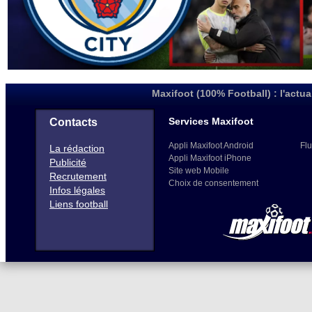
Maxifoot (100% Football) : l'actua
Services Maxifoot
Contacts
Appli Maxifoot Android
Flu
La rédaction
Appli Maxifoot iPhone
Publicité
Site web Mobile
Recrutement
Choix de consentement
Infos légales
Liens football