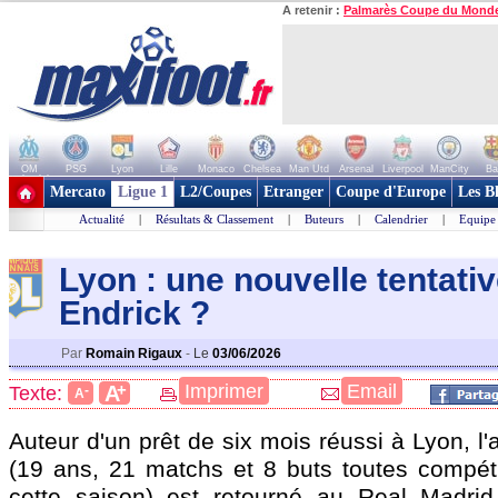
A retenir :
Palmarès Coupe du Mond
OM
PSG
Lyon
Lille
Monaco
Chelsea
Man Utd
Arsenal
Liverpool
ManCity
Ba
+ de clubs
Mercato
Ligue 1
L2/Coupes
Etranger
Coupe d'Europe
Les B
Actualité
|
Résultats & Classement
|
Buteurs
|
Calendrier
|
Equipe
Lyon : une nouvelle tentati
Endric
k ?
Par
Romain Rigaux
-
Le
03/06/2026
+
Imprimer
Email
A
Texte:
-
A
Auteur d'un prêt de six mois réussi à Lyon, l
(19 ans, 21 matchs et 8 buts toutes compét
cette saison) est retourné au Real Madrid