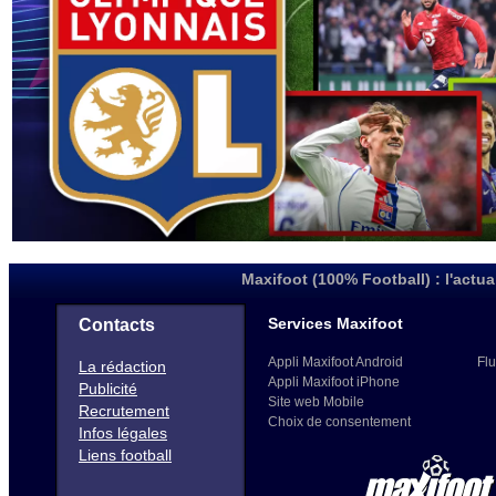
Maxifoot (100% Football) : l'actua
Services Maxifoot
Contacts
Appli Maxifoot Android
Flu
La rédaction
Appli Maxifoot iPhone
Publicité
Site web Mobile
Recrutement
Choix de consentement
Infos légales
Liens football