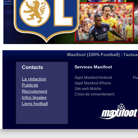
Maxifoot (100% Football) : l'actua
Services Maxifoot
Contacts
Appli Maxifoot Android
Flu
La rédaction
Appli Maxifoot iPhone
Publicité
Site web Mobile
Recrutement
Choix de consentement
Infos légales
Liens football