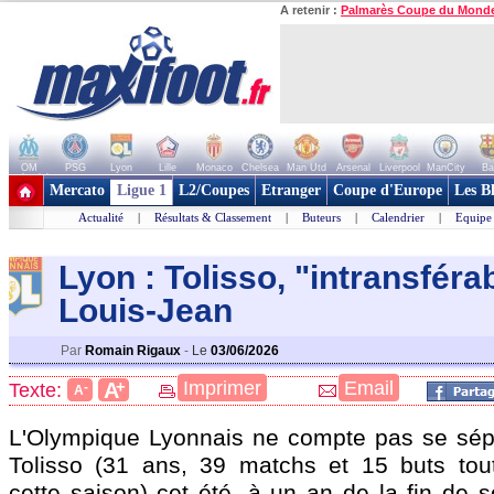
A retenir :
Palmarès Coupe du Mond
OM
PSG
Lyon
Lille
Monaco
Chelsea
Man Utd
Arsenal
Liverpool
ManCity
Ba
+ de clubs
Mercato
Ligue 1
L2/Coupes
Etranger
Coupe d'Europe
Les B
Actualité
|
Résultats & Classement
|
Buteurs
|
Calendrier
|
Equipe
Lyon : Tolisso, "intransféra
Louis-Jean
Par
Romain Rigaux
-
Le
03/06/2026
+
Imprimer
Email
A
Texte:
-
A
L'Olympique Lyonnais ne compte pas se sép
Tolisso
(31 ans, 39 matchs et 15 buts tout
cette saison) cet été, à un an de la fin de 