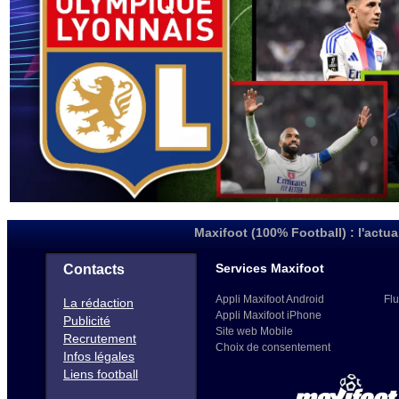
Maxifoot (100% Football) : l'actua
Services Maxifoot
Contacts
Appli Maxifoot Android
Flu
La rédaction
Appli Maxifoot iPhone
Publicité
Site web Mobile
Recrutement
Choix de consentement
Infos légales
Liens football