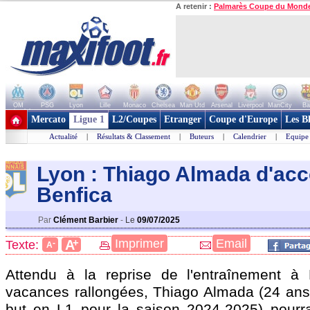
A retenir :
Palmarès Coupe du Mond
OM
PSG
Lyon
Lille
Monaco
Chelsea
Man Utd
Arsenal
Liverpool
ManCity
Ba
+ de clubs
Mercato
Ligue 1
L2/Coupes
Etranger
Coupe d'Europe
Les B
Actualité
|
Résultats & Classement
|
Buteurs
|
Calendrier
|
Equipe
Lyon : Thiago Almada d'ac
Benfica
Par
Clément Barbier
-
Le
09/07/2025
+
Imprimer
Email
A
Texte:
-
A
Attendu à la reprise de l'entraînement à
vacances rallongées, Thiago
Almada
(24 ans
but en L1 pour la saison 2024-2025) pourra