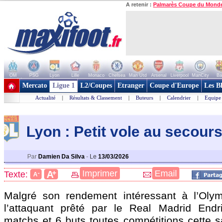
A retenir :
Palmarès Coupe du Mond
OM
PSG
Lyon
Lille
Monaco
Chelsea
Man Utd
Arsenal
Liverpool
ManCity
Ba
+ de clubs
Mercato
Ligue 1
L2/Coupes
Etranger
Coupe d'Europe
Les B
Actualité
|
Résultats & Classement
|
Buteurs
|
Calendrier
|
Equipe
Lyon : Petit vole au secour
Par
Damien Da Silva
-
Le
13/03/2026
+
Imprimer
Email
A
Texte:
-
A
Malgré son rendement intéressant à l’Olym
l’attaquant prêté par le Real Madrid
Endr
matchs et 6 buts toutes compétitions cette s