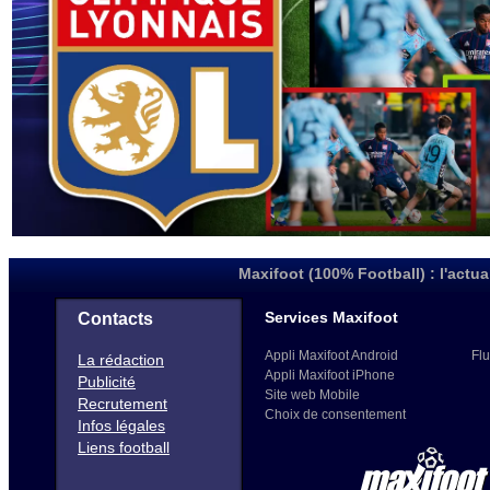
Maxifoot (100% Football) : l'actua
Services Maxifoot
Contacts
Appli Maxifoot Android
Flu
La rédaction
Appli Maxifoot iPhone
Publicité
Site web Mobile
Recrutement
Choix de consentement
Infos légales
Liens football