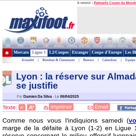
A retenir :
Palmarès Coupe du Mond
OM
PSG
Lyon
Lille
Monaco
Chelsea
Man Utd
Arsenal
Liverpool
ManCity
Ba
+ de clubs
Mercato
Ligue 1
L2/Coupes
Etranger
Coupe d'Europe
Les B
Actualité
|
Résultats & Classement
|
Buteurs
|
Calendrier
|
Equipe
Lyon : la réserve sur Almad
se justifie
Par
Damien Da Silva
-
Le
06/04/2025
+
Imprimer
Email
A
Texte:
-
A
Comme nous vous l'indiquions samedi (
vo
marge de la défaite à Lyon (1-2) en Ligue
réserve concernant le milieu offensif lyonna