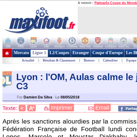
A retenir :
Palmarès Coupe du Mond
OM
PSG
Lyon
Lille
Monaco
Chelsea
Man Utd
Arsenal
Liverpool
ManCity
Ba
+ de clubs
Mercato
Ligue 1
L2/Coupes
Etranger
Coupe d'Europe
Les B
Actualité
|
Résultats & Classement
|
Buteurs
|
Calendrier
|
Equipe
Lyon : l'OM, Aulas calme le 
C3
Par
Damien Da Silva
-
Le
08/05/2018
+
Imprimer
Email
A
Texte:
-
A
Après les sanctions alourdies par la commiss
Fédération Française de Football lundi co
Lopes, Marcelo et Mouctar Diakhaby, l