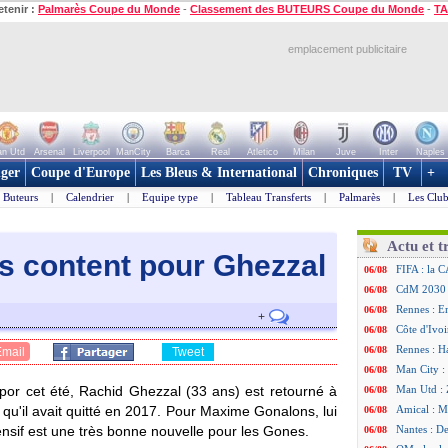
etenir :
Palmarès Coupe du Monde
-
Classement des BUTEURS Coupe du Monde
-
TA
emplacement publicitaire
n Utd
Arsenal
Liverpool
ManCity
Barca
Real
Atletico
Milan
Juve
Inter
Naples
ger
Coupe d'Europe
Les Bleus & International
Chroniques
TV
+
Buteurs
|
Calendrier
|
Equipe type
|
Tableau Transferts
|
Palmarès
|
Les Club
Actu et t
s content pour Ghezzal
FIFA : la C
06/08
CdM 2030 :
06/08
Rennes : Em
06/08
+
Côte d'Ivoi
06/08
Rennes : H
06/08
Email
Tweet
Man City :
06/08
spor cet été, Rachid Ghezzal (33 ans) est retourné à
Man Utd : Z
06/08
qu'il avait quitté en 2017. Pour Maxime Gonalons, lui
Amical : M
06/08
fensif est une très bonne nouvelle pour les Gones.
Nantes : De
06/08