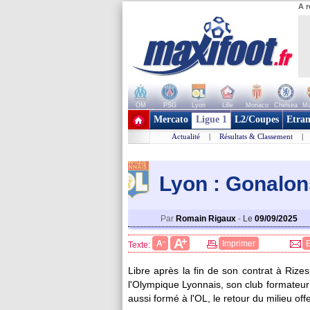
A r
OM
PSG
Lyon
Lille
Monaco
Chelsea
Ma
+ de clubs
Mercato
Ligue 1
L2/Coupes
Etran
Actualité
|
Résultats & Classement
|
Lyon : Gonalon
Par
Romain Rigaux
-
Le
09/09/2025
+
A
-
A
Imprimer
Texte:
Libre après la fin de son contrat à Rize
l'Olympique Lyonnais, son club formateur 
aussi formé à l'OL, le retour du milieu of