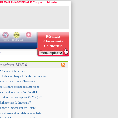
BLEAU PHASE FINALE Coupe du Monde
Résultats
Bayern
Dortmund
Classements
Calendriers
s
|
ransferts 24h/24
AF soutient Infantino
 Rubiales charge Infantino et Sanchez
bolo a des pistes alléchantes
re : Renard affiche ses ambitions
aise confirme pour Aït Boudlal
 Trafford à Leeds pour 47 M€ (off.)
irkzee vers la Juventus ?
onaco s'impose contre Getafe
r Zakarian et sa relation avec Kita