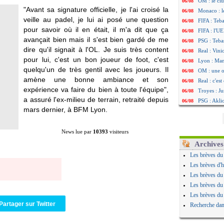
OM : le clu
06/08
"Avant sa signature officielle, je l'ai croisé la
Monaco : l
06/08
veille au padel, je lui ai posé une question
FIFA : Teb
06/08
pour savoir où il en était, il m'a dit que ça
FIFA : l'UE
06/08
avançait bien mais il s'est bien gardé de me
PSG : Teba
06/08
dire qu'il signait à l'OL. Je suis très content
Real : Vini
06/08
pour lui, c'est un bon joueur de foot, c'est
Lyon : Man
06/08
quelqu'un de très gentil avec les joueurs. Il
OM : une o
06/08
amène une bonne ambiance et son
Real : c'es
06/08
expérience va faire du bien à toute l'équipe",
Troyes : Ju
06/08
a assuré l'ex-milieu de terrain, retraité depuis
PSG : Aklio
06/08
mars dernier, à BFM Lyon.
OM : une o
06/08
PSG : cont
06/08
Ouganda : 
06/08
News lue par
10393
visiteurs
Arsenal : A
06/08
Archives
Chelsea : P
06/08
Les brèves du
FIFA : le 
06/08
Les brèves d'h
PSG : l'ét
06/08
Les brèves du
Bologne : D
06/08
Les brèves du
OM : accor
06/08
Les brèves du
OM : Medi
06/08
Partager sur Twitter
Recherche dan
Uruguay : 
06/08
Séville : J
06/08