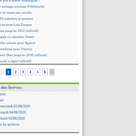
b prêt à libérer Kondogbia ?
e message touchant d'Akliouche
as en remet une couche
FA maintient la pression
s encense Luis Enrique
cius jusqu'en 2032 (officiel)
gala va rejoindre Getafe
ffre refusée pour Aguerd
t confirmé pour Vinicius
nior Diaz jusqu'en 2030 (officiel)
uche a signé (officiel)
ffre pour Bulka
<
1
2
3
4
5
6
>
rat signé pour Akliouche
Owori battu à mort à Kampala
rteta veut créer une dynastie
 des brèves
alace a fait son offre pour Disasi
 jour
gouvernement espagnol s'en mêle
ier
onnante rumeur Gusto
 mercredi 05/08/2026
allinga est sur le marché
 mardi 04/08/2026
d trouvé avec Man City pour Rulli
 lundi 03/08/2026
na vers Leverkusen pour 25 M€
s les archives
Forlan nommé sélectionneur (officiel)
uanlu signe à Bournemouth (officiel)