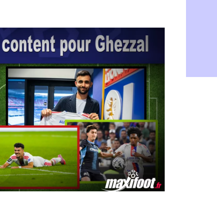
Barça : Fe
06/08
FIFA : des 
06/08
Abha : c'est
06/08
Real : rép
06/08
Arsenal : N
06/08
Al-Ahli : D
06/08
PSG : Luis 
06/08
Monaco : P
05/08
Rennes : Za
05/08
Rennes : u
05/08
VIDEO : Th
05/08
Dunkerque 
05/08
Lyon : Man
05/08
Amical : Ar
05/08
Amical : lo
05/08
Man City :
05/08
LdC : Fene
05/08
Al-Diriyah 
05/08
Atletico : 
05/08
Amical : p
05/08
VIDEO : le
05/08
CdM 2030 :
05/08
PSG : la c
05/08