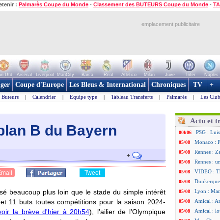
etenir :
Palmarès Coupe du Monde
-
Classement des BUTEURS Coupe du Monde
-
TA
emplacement publicitaire
n Utd
Arsenal
Liverpool
ManCity
Barca
Real
Atletico
Milan
Juve
Inter
Naples
ger
Coupe d'Europe
Les Bleus & International
Chroniques
TV
+
Buteurs
|
Calendrier
|
Equipe type
|
Tableau Transferts
|
Palmarès
|
Les Club
Actu et t
 plan B du Bayern
PSG : Luis
00h06
Monaco : P
05/08
Rennes : Za
05/08
+
Rennes : u
05/08
VIDEO : Th
05/08
Email
Tweet
Dunkerque 
05/08
sé beaucoup plus loin que le stade du simple intérêt
Lyon : Man
05/08
t 11 buts toutes compétitions pour la saison 2024-
Amical : Ar
05/08
voir la brève d'hier à 20h54
), l'ailier de l'Olympique
Amical : lo
05/08