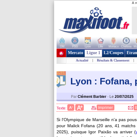
A r
OM
PSG
Lyon
Lille
Monaco
Chelsea
Ma
+ de clubs
Mercato
Ligue 1
L2/Coupes
Etran
Actualité
|
Résultats & Classement
|
Lyon : Fofana,
Par
Clément Barbier
-
Le
20/07/2025
+
A
-
A
Imprimer
Texte:
Si l'Olympique de Marseille n'a pas pous
pour Malick
Fofana
(20 ans, 41 matchs e
2025), puisque Igor Paixão va arriver (