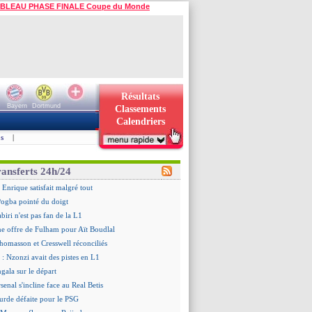
BLEAU PHASE FINALE Coupe du Monde
Résultats
Bayern
Dortmund
Classements
Calendriers
s
|
ransferts 24h/24
 Enrique satisfait malgré tout
ogba pointé du doigt
biri n'est pas fan de la L1
ne offre de Fulham pour Aït Boudlal
omasson et Cresswell réconciliés
: Nzonzi avait des pistes en L1
gala sur le départ
senal s'incline face au Real Betis
urde défaite pour le PSG