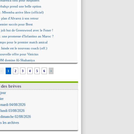
 Maresca flou pour Reijnders
rbahçe prend une belle option
: Mbemba arrive libre (officiel)
le plan d'Alvarez à son retour
remier succès pour Brest
 joli but de Greenwood avec le Fener !
 une promesse d'Infantino au Maroc ?
ompo pour le premier match amical
 Jaissle est le nouveau coach (off.)
nouvelle offre pour Vinicius
'OM domine Al-Shahaniya
bral a prolongé (officiel)
<
1
2
3
4
5
6
>
Molina va signer à la Roma
mandé arrive pour 140 M€ !
avertz en veut encore plus
 des brèves
ayindir en route pour le Celta
 jour
ina en cas d'échec avec Read
ier
Zouaoui plutôt vers Montpellier ?
 mardi 04/08/2026
Côme touche au but pour Chalobah
 lundi 03/08/2026
Romero toujours souhaité
 dimanche 02/08/2026
 réclame la démission d'Infantino
s les archives
ukaku absent du stage
 Lille recalé pour Zechiël