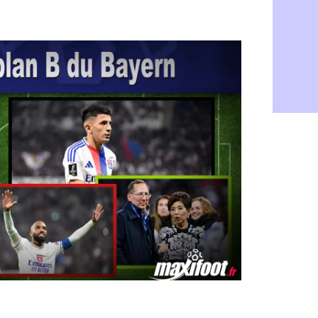
PSG : Live
05/08
Real : le d
05/08
Lyon : Mat
05/08
Lyon : Fons
04/08
Nice : une
04/08
Trabzonspo
04/08
Lyon : Fons
04/08
EdF : Infa
04/08
LdC : du c
04/08
Lyon : la st
04/08
Lyon : Govo
04/08
Lyon : une
04/08
Lyon : Abn
04/08
LdC : Spar
04/08
VIDEO : le
04/08
Man City :
04/08
Strasbourg 
04/08
PSG : Ayari
04/08
Man City : 
04/08
Amical : St
04/08
OM : le me
04/08
Chelsea : 
04/08
LdC : Spar
04/08