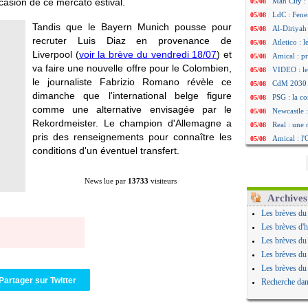
ccasion de ce mercato estival.
Man City :
05/08
LdC : Fene
05/08
Tandis que le Bayern Munich pousse pour
Al-Diriyah 
05/08
recruter Luis Diaz en provenance de
Atletico : 
05/08
Liverpool (
voir la brève du vendredi 18/07
) et
Amical : p
05/08
va faire une nouvelle offre pour le Colombien,
VIDEO : le
05/08
le journaliste Fabrizio Romano révèle ce
CdM 2030 :
05/08
dimanche que l'international belge figure
PSG : la c
05/08
comme une alternative envisagée par le
Newcastle :
05/08
Rekordmeister. Le champion d'Allemagne a
Real : une 
05/08
pris des renseignements pour connaître les
Amical : l
05/08
conditions d'un éventuel transfert.
Monaco : Ca
05/08
Atletico : 
05/08
Real : Dio
05/08
News lue par
13733
visiteurs
Arsenal : H
05/08
Archives
Man Utd : B
05/08
Les brèves du
Roma : Mol
05/08
Les brèves d'h
Le Havre : 
05/08
Les brèves du
Chelsea : 
05/08
Les brèves du
Atletico : 
05/08
Les brèves du
FIFA : Figo
05/08
Partager sur Twitter
Recherche dan
Naples : L
05/08
Feyenoord :
05/08