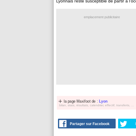
Lyonnais reste susceptible de partir à l'o
emplacement publicitaire
la page Maxifoot de :
Lyon
bilan, stats, résultats, calendrier, effectif, transferts, ...
Partager sur Facebook