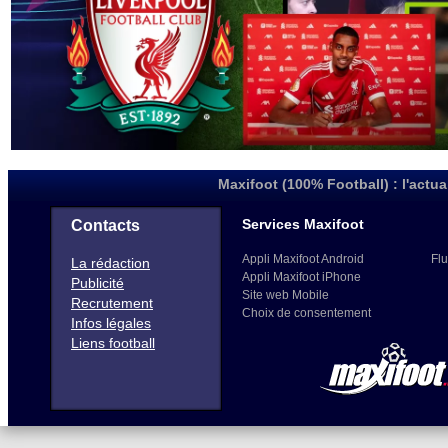
Maxifoot (100% Football) : l'actua
Services Maxifoot
Contacts
Appli Maxifoot Android
Flu
La rédaction
Appli Maxifoot iPhone
Publicité
Site web Mobile
Recrutement
Choix de consentement
Infos légales
Liens football