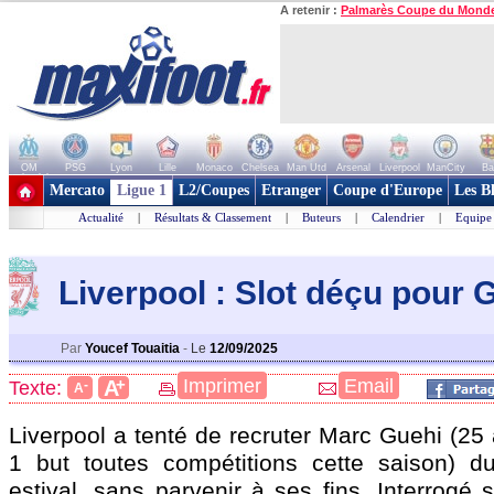
A retenir :
Palmarès Coupe du Mond
OM
PSG
Lyon
Lille
Monaco
Chelsea
Man Utd
Arsenal
Liverpool
ManCity
Ba
+ de clubs
Mercato
Ligue 1
L2/Coupes
Etranger
Coupe d'Europe
Les B
Actualité
|
Résultats & Classement
|
Buteurs
|
Calendrier
|
Equipe
Liverpool : Slot déçu pour 
Par
Youcef Touaitia
-
Le
12/09/2025
+
Imprimer
Email
A
Texte:
-
A
Liverpool a tenté de recruter Marc
Guehi
(25 
1 but toutes compétitions cette saison) d
estival, sans parvenir à ses fins. Interrogé s