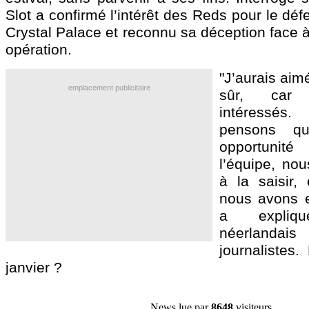
Slot a confirmé l’intérêt des Reds pour le déf
Crystal Palace et reconnu sa déception face à
opération.
"J’aurais aimé
emplacement publicitaire
sûr, car
intéressé
pensons qu
opportunité
l’équipe, nou
à la saisir,
nous avons e
a expliqué
néerland
journalistes
janvier ?
News lue par
8648
visiteurs