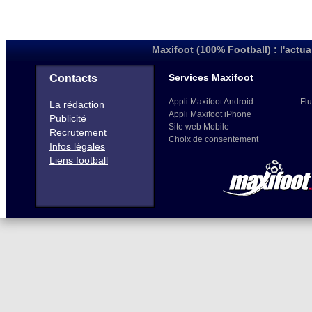
Maxifoot (100% Football) : l'actua
Services Maxifoot
Contacts
Appli Maxifoot Android
Flu
La rédaction
Appli Maxifoot iPhone
Publicité
Site web Mobile
Recrutement
Choix de consentement
Infos légales
Liens football