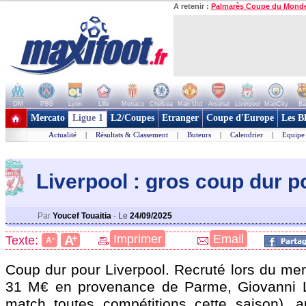
A retenir :
Palmarès Coupe du Mond
OM
PSG
Lyon
Lille
Monaco
Chelsea
Man Utd
Arsenal
Liverpool
ManCity
Ba
+ de clubs
Mercato
Ligue 1
L2/Coupes
Etranger
Coupe d'Europe
Les B
Actualité
|
Résultats & Classement
|
Buteurs
|
Calendrier
|
Equipe
Liverpool : gros coup dur p
Par
Youcef Touaitia
-
Le
24/09/2025
+
Imprimer
Email
A
Texte:
-
A
Coup dur pour Liverpool. Recruté lors du mer
31 M€ en provenance de Parme, Giovanni
match toutes compétitions cette saison), 