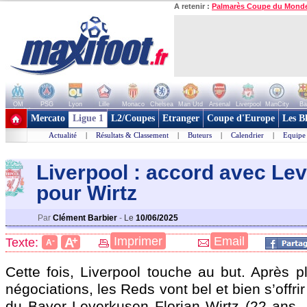
A retenir :
Palmarès Coupe du Mond
OM
PSG
Lyon
Lille
Monaco
Chelsea
Man Utd
Arsenal
Liverpool
ManCity
Ba
+ de clubs
Mercato
Ligue 1
L2/Coupes
Etranger
Coupe d'Europe
Les B
Actualité
|
Résultats & Classement
|
Buteurs
|
Calendrier
|
Equipe
Liverpool : accord avec Le
pour Wirtz
Par
Clément Barbier
-
Le
10/06/2025
+
Imprimer
Email
A
Texte:
-
A
Cette fois, Liverpool touche au but. Après p
négociations, les Reds vont bel et bien s’offrir 
du Bayer Leverkusen Florian
Wirtz
(22 ans, 