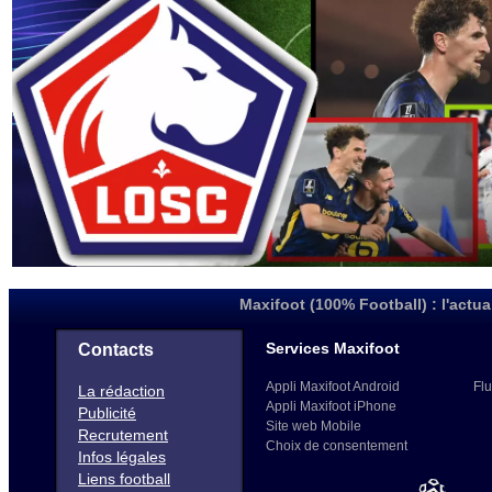
Maxifoot (100% Football) : l'actua
Services Maxifoot
Contacts
Appli Maxifoot Android
Flu
La rédaction
Appli Maxifoot iPhone
Publicité
Site web Mobile
Recrutement
Choix de consentement
Infos légales
Liens football