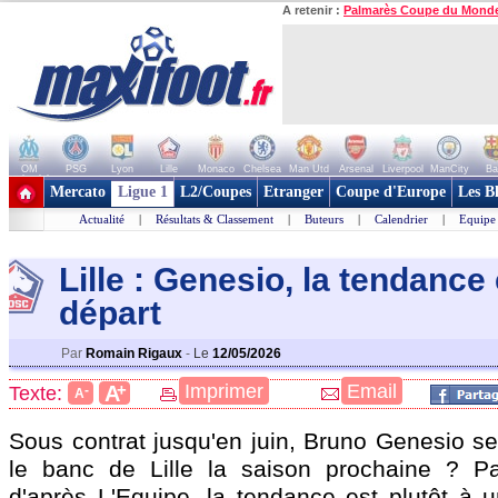
A retenir :
Palmarès Coupe du Mond
OM
PSG
Lyon
Lille
Monaco
Chelsea
Man Utd
Arsenal
Liverpool
ManCity
Ba
+ de clubs
Mercato
Ligue 1
L2/Coupes
Etranger
Coupe d'Europe
Les B
Actualité
|
Résultats & Classement
|
Buteurs
|
Calendrier
|
Equipe
Lille : Genesio, la tendance
départ
Par
Romain Rigaux
-
Le
12/05/2026
+
Imprimer
Email
A
Texte:
-
A
Sous contrat jusqu'en juin, Bruno Genesio ser
le banc de Lille la saison prochaine ? Pa
d'après L'Equipe, la tendance est plutôt à u