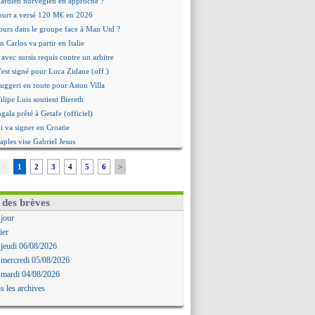
 gardien norvégien en approche ?
urt a versé 120 M€ en 2026
tours dans le groupe face à Man Utd ?
n Carlos va partir en Italie
 avec sursis requis contre un arbitre
'est signé pour Luca Zidane (off.)
Ruggeri en route pour Aston Villa
lipe Luis soutient Biereth
ala prêté à Getafe (officiel)
 va signer en Croatie
aples vise Gabriel Jesus
antuono prêté à la Fiorentina (off.)
<
1
2
3
4
5
6
>
 accord avec le Barça pour Rodri ?
ise a prolongé (officiel)
miyasu a convaincu (officiel)
 des brèves
esio - "ce n'est pas idéal"
 jour
 Oppong signe pour 4 ans (officiel)
ier
rpool va proposer 115 M€ pour Barcola
 jeudi 06/08/2026
la démission d'Infantino réclamée
 mercredi 05/08/2026
e, deux pistes se détachent
 mardi 04/08/2026
ilipe Luis veut remplacer Akliouche
s les archives
Luca Zidane va changer de club
rova très clair sur son futur