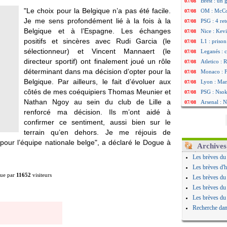
Brest : un
07/08
"Le choix pour la Belgique n’a pas été facile.
OM : McCo
07/08
Je me sens profondément lié à la fois à la
PSG : 4 re
07/08
Belgique et à l’Espagne. Les échanges
Nice : Kevi
07/08
positifs et sincères avec Rudi Garcia (le
L1 : prison
07/08
sélectionneur) et Vincent Mannaert (le
Leganés : c
07/08
directeur sportif) ont finalement joué un rôle
Atletico : 
07/08
déterminant dans ma décision d’opter pour la
Monaco : Fi
07/08
Belgique. Par ailleurs, le fait d’évoluer aux
Lyon : Mang
07/08
côtés de mes coéquipiers Thomas Meunier et
PSG : Nsoki
07/08
Nathan Ngoy au sein du club de Lille a
Arsenal : N
07/08
renforcé ma décision. Ils m’ont aidé à
Real : Mast
07/08
confirmer ce sentiment, aussi bien sur le
Man City :
07/08
terrain qu’en dehors. Je me réjouis de
Rennes : Ha
07/08
pour l’équipe nationale belge", a déclaré le Dogue à
Palace : To
07/08
Archives
OM : B. Gen
07/08
Les brèves du
TFC : Sion
07/08
Les brèves d'h
PSG : Live
07/08
ue par
11652
visiteurs
Les brèves du
Norvège : 
07/08
Les brèves du
PSG : Mbay
07/08
Les brèves du
Monaco : F
07/08
Recherche dan
Grenade : 
07/08
Juve : Zheg
07/08