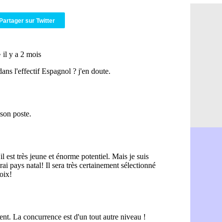
OM : Aguer
07/08
Arsenal : G
07/08
Partager sur Twitter
Nantes : d
07/08
Monaco : l
07/08
Man Utd : B
07/08
Man City :
07/08
Naples : l
07/08
OM : Lucas
07/08
PSG : le co
07/08
PSG : une 
07/08
Francfort :
07/08
Strasbourg 
07/08
Monaco : F
07/08
Dortmund :
07/08
Barça : pr
07/08
Argentine :
07/08
Tottenham 
07/08
Barça : l'a
07/08
FIFA : la C
06/08
CdM 2030 :
06/08
Rennes : Em
06/08
Côte d'Ivoi
06/08