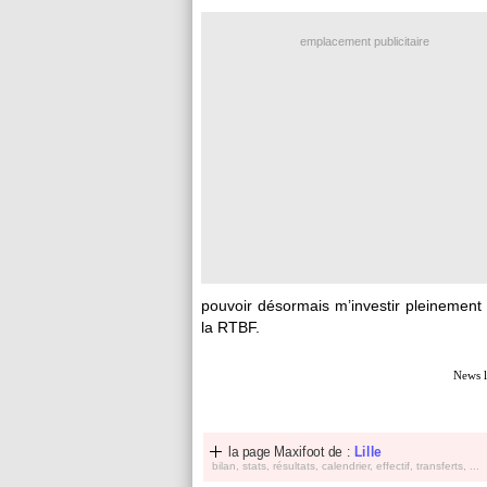
emplacement publicitaire
pouvoir désormais m’investir pleinement 
la RTBF.
News l
la page Maxifoot de :
Lille
bilan, stats, résultats, calendrier, effectif, transferts, ...