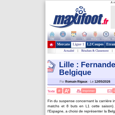
A r
OM
PSG
Lyon
Lille
Monaco
Chelsea
Ma
+ de clubs
Mercato
Ligue 1
L2/Coupes
Etran
Actualité
|
Résultats & Classement
|
Lille : Fernand
Belgique
Par
Romain Rigaux
-
Le
12/05/2026
+
A
-
A
Imprimer
Texte:
Fin du suspense concernant la carrière i
matchs et 8 buts en L1 cette saison). 
l'Espagne, a choisi de représenter la Belg