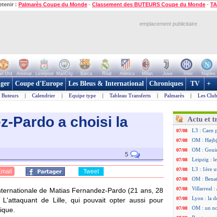
etenir :
Palmarès Coupe du Monde
-
Classement des BUTEURS Coupe du Monde
-
TA
emplacement publicitaire
n Utd
Arsenal
Liverpool
ManCity
Barca
Real
Atletico
Milan
Juve
Inter
Naples
ger
Coupe d'Europe
Les Bleus & International
Chroniques
TV
+
Buteurs
|
Calendrier
|
Equipe type
|
Tableau Transferts
|
Palmarès
|
Les Club
ez-Pardo a choisi la
Actu et t
L3 : Caen 
07/08
OM : Højbj
07/08
OM : Gouir
07/08
5
Leipzig : l
07/08
L3 : 1ère u
07/08
Email
Tweet
OM : Benat
07/08
Villarreal 
07/08
nternationale de Matias
Fernandez-Pardo
(21 ans, 28
Lyon : la d
07/08
L'attaquant de Lille, qui pouvait opter aussi pour
OM : un no
07/08
ique.