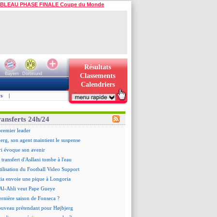
BLEAU PHASE FINALE Coupe du Monde
Résultats
Bayern
Dortmund
Classements
Calendriers
s
|
ransferts 24h/24
premier leader
erg, son agent maintient le suspense
i évoque son avenir
e transfert d'Asllani tombe à l'eau
tilisation du Football Video Support
ia envoie une pique à Longoria
: Al-Ahli veut Pape Gueye
ernière saison de Fonseca ?
uveau prétendant pour Højbjerg