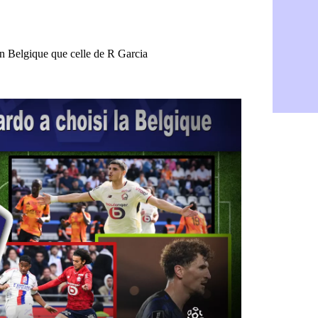
Rennes : H
06/08
Man City :
06/08
Man Utd : Z
06/08
Amical : M
06/08
Nantes : De
06/08
OM : le clu
06/08
Monaco : l
06/08
FIFA : Teb
06/08
FIFA : l'UE
06/08
PSG : Teba
06/08
Real : Vini
06/08
Lyon : Man
06/08
OM : une o
06/08
Real : c'es
06/08
Troyes : Ju
06/08
PSG : Aklio
06/08
OM : une o
06/08
PSG : cont
06/08
Ouganda : 
06/08
Arsenal : A
06/08
Chelsea : P
06/08
FIFA : le 
06/08
PSG : l'ét
06/08