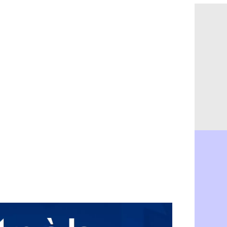
OM : le PSG
08/08
Amical : P
08/08
Amical : C
08/08
Argentine 
08/08
Amical : l'I
08/08
Atletico : 
08/08
Monaco : C
08/08
Amical : e
08/08
OM : la pis
08/08
PSG : ça n
08/08
Amical : Re
08/08
Arsenal : c
08/08
Amical : L
08/08
Real : Mour
08/08
Amical : T
08/08
OM : Benati
08/08
Newcastle :
08/08
PSG : une 
08/08
PSG : le g
08/08
OM : le jou
08/08
Heracles : 
08/08
Monaco : M
08/08