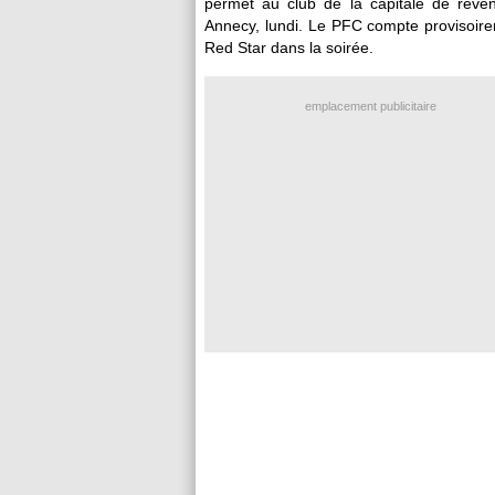
permet au club de la capitale de reven
Annecy, lundi. Le PFC compte provisoirem
Red Star dans la soirée.
emplacement publicitaire