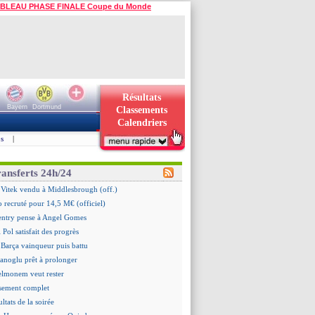
BLEAU PHASE FINALE Coupe du Monde
Résultats
Bayern
Dortmund
Classements
Calendriers
s
|
ransferts 24h/24
 Vitek vendu à Middlesbrough (off.)
 recruté pour 14,5 M€ (officiel)
ntry pense à Angel Gomes
 Pol satisfait des progrès
 Barça vainqueur puis battu
hanoglu prêt à prolonger
elmonem veut rester
ssement complet
ultats de la soirée