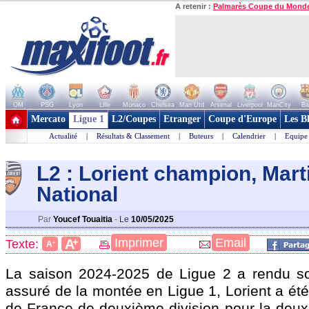
A retenir :
Palmarès Coupe du Mond
OM
PSG
Lyon
Lille
Monaco
Chelsea
Man Utd
Arsenal
Liverpool
ManCity
Ba
+ de clubs
Mercato
Ligue 1
L2/Coupes
Etranger
Coupe d'Europe
Les B
Actualité
|
Résultats & Classement
|
Buteurs
|
Calendrier
|
Equipe
L2 : Lorient champion, Mart
National
Par
Youcef Touaitia
-
Le
10/05/2025
+
Imprimer
Email
A
Texte:
-
A
La saison 2024-2025 de Ligue 2 a rendu so
assuré de la montée en Ligue 1, Lorient a ét
de France de deuxième division pour la deux