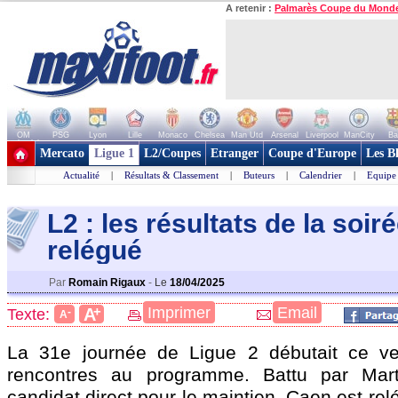
A retenir :
Palmarès Coupe du Mond
OM
PSG
Lyon
Lille
Monaco
Chelsea
Man Utd
Arsenal
Liverpool
ManCity
Ba
+ de clubs
Mercato
Ligue 1
L2/Coupes
Etranger
Coupe d'Europe
Les B
Actualité
|
Résultats & Classement
|
Buteurs
|
Calendrier
|
Equipe
L2 : les résultats de la soir
relégué
Par
Romain Rigaux
-
Le
18/04/2025
+
Imprimer
Email
A
Texte:
-
A
La 31e journée de Ligue 2 débutait ce ve
rencontres au programme. Battu par Mart
candidat direct pour le maintien, Caen est rel