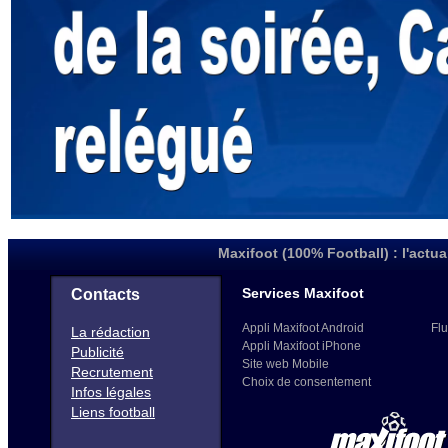
Maxifoot (100% Football) : l'actua
Services Maxifoot
Contacts
Appli Maxifoot Android
Flu
La rédaction
Appli Maxifoot iPhone
Publicité
Site web Mobile
Recrutement
Choix de consentement
Infos légales
Liens football