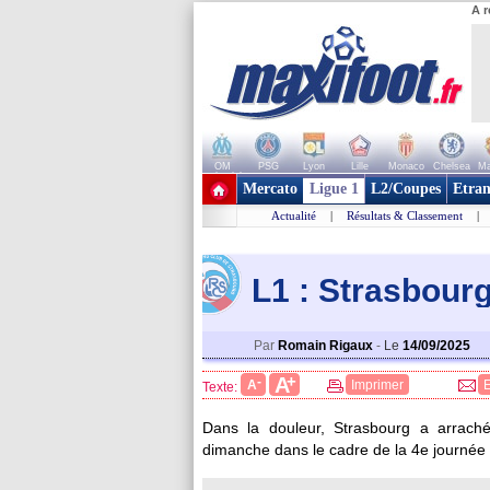
A r
OM
PSG
Lyon
Lille
Monaco
Chelsea
Ma
+ de clubs
Mercato
Ligue 1
L2/Coupes
Etran
Actualité
|
Résultats & Classement
|
L1 : Strasbourg
Par
Romain Rigaux
-
Le
14/09/2025
+
A
-
A
Imprimer
Texte:
Dans la douleur, Strasbourg a arrach
dimanche dans le cadre de la 4e journée 