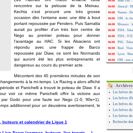
Man Utd : Z
06/08
rencontre sur la pelouse de la Meinau.
Amical : M
06/08
Kechta s’est procuré une très grosse
Nantes : De
06/08
occasion dès l’entame avec une tête à bout
OM : le clu
06/08
portant repoussée par Penders. Puis Samatta
Monaco : l
06/08
aurait pu profiter d’un très bon centre de
FIFA : Teb
06/08
Nego au premier poteau pour donner
FIFA : l'UE
06/08
l’avantage au HAC. Si les Alsaciens ont
PSG : Teba
06/08
répondu avec une frappe de Barco
Real : Vini
06/08
repoussée par Diaw, ce sont les Normands
Lyon : Man
06/08
qui auront été les plus entreprenants et
OM : une o
06/08
dangereux au cours du premier acte.
Real : c'es
06/08
Troyes : Ju
06/08
Mécontent des 45 premières minutes de son
PSG : Aklio
06/08
changements à la mi-temps. Le Racing a alors affiché
OM : une o
06/08
Archives
ériode et Panichelli a trouvé le poteau de Diaw. Il a
PSG : cont
06/08
Les brèves du
our voir ce même Panichelli offrir la victoire aux
Ouganda : 
06/08
Les brèves d'h
é par Godo pour une faute sur Nego (1-0, 90e+1).
Arsenal : A
06/08
Les brèves du
temps additionnel pour un deuxième avertissement, le
Chelsea : P
06/08
Les brèves du
FIFA : le 
06/08
Les brèves du
PSG : l'ét
06/08
 buteurs et calendrier de Ligue 1
Recherche dan
Bologne : D
06/08
OM : accor
06/08
Live-Score (compos, buteurs, live tweets, ...)