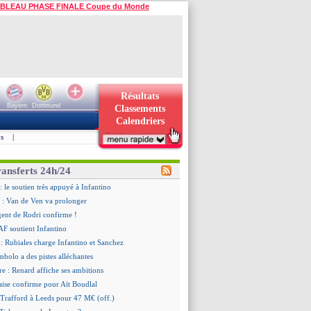
BLEAU PHASE FINALE Coupe du Monde
Résultats
Bayern
Dortmund
Classements
Calendriers
s
|
ransferts 24h/24
: le soutien très appuyé à Infantino
 : Van de Ven va prolonger
agent de Rodri confirme !
AF soutient Infantino
 Rubiales charge Infantino et Sanchez
bolo a des pistes alléchantes
re : Renard affiche ses ambitions
aise confirme pour Aït Boudlal
 Trafford à Leeds pour 47 M€ (off.)