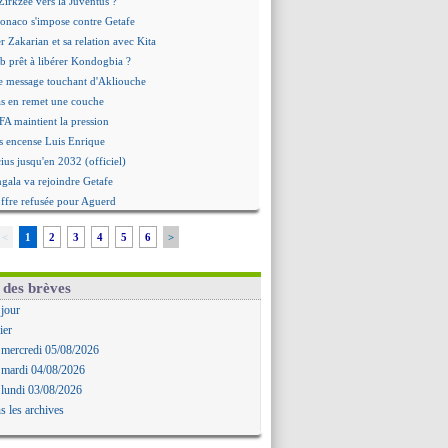
irkzee vers la Juventus ?
onaco s'impose contre Getafe
r Zakarian et sa relation avec Kita
b prêt à libérer Kondogbia ?
e message touchant d'Akliouche
as en remet une couche
FA maintient la pression
s encense Luis Enrique
cius jusqu'en 2032 (officiel)
gala va rejoindre Getafe
ffre refusée pour Aguerd
t confirmé pour Vinicius
<
1
2
3
4
5
6
>
nior Diaz jusqu'en 2030 (officiel)
uche a signé (officiel)
ffre pour Bulka
 des brèves
rat signé pour Akliouche
 jour
Owori battu à mort à Kampala
ier
rteta veut créer une dynastie
 mercredi 05/08/2026
alace a fait son offre pour Disasi
 mardi 04/08/2026
gouvernement espagnol s'en mêle
 lundi 03/08/2026
onnante rumeur Gusto
s les archives
allinga est sur le marché
d trouvé avec Man City pour Rulli