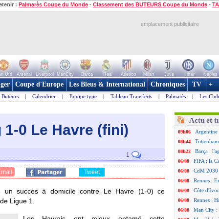
etenir :
Palmarès Coupe du Monde
-
Classement des BUTEURS Coupe du Monde
-
TA
emplacement publicitaire
n Utd
Arsenal
Liverpool
ManCity
Barca
Real
Atletico
Milan
Juve
Inter
Naples
ger
Coupe d'Europe
Les Bleus & International
Chroniques
TV
+
Buteurs
|
Calendrier
|
Equipe type
|
Tableau Transferts
|
Palmarès
|
Les Club
Actu et t
 1-0 Le Havre (fini)
Argentine 
09h06
Tottenham
08h44
Barça : l'
08h22
1
FIFA : la C
06/08
CdM 2030 :
06/08
Email
Tweet
Rennes : Em
06/08
é un succès à domicile contre Le Havre (1-0) ce
Côte d'Ivoi
06/08
de Ligue 1.
Rennes : H
06/08
Man City :
06/08
Les Havrais ont mieux entamé cette