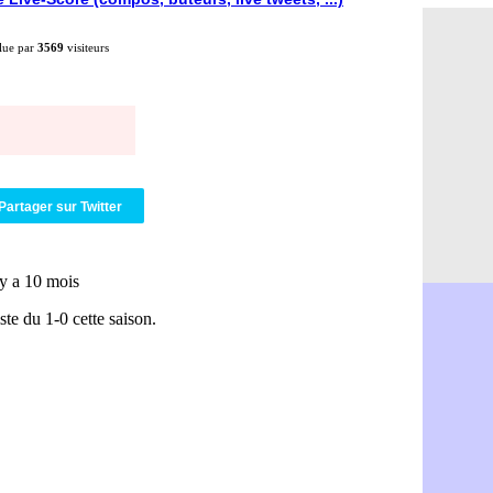
OM : Medi
06/08
Uruguay : 
06/08
lue par
3569
visiteurs
Séville : J
06/08
PSG : Ndja
06/08
Real : Dio
06/08
Man City : 
06/08
Rennes : A
06/08
Aston Villa
06/08
OM : une a
06/08
Partager sur Twitter
Le Havre : 
06/08
Trabzonspor
06/08
Bordeaux :
06/08
FIFA : Al-K
06/08
Fenerbahçe
06/08
Bordeaux : 
06/08
Galatasara
06/08
Southampto
06/08
Real : Vini
06/08
VIDEO : un
06/08
Real : Dio
06/08
Real : Rodr
06/08
PSG : Aklio
06/08