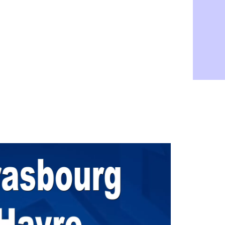
Médias : la
06/08
PSG : pas d
06/08
Real : ça s
06/08
Barça : Fe
06/08
FIFA : des 
06/08
Abha : c'est
06/08
Real : rép
06/08
Arsenal : N
06/08
Al-Ahli : D
06/08
PSG : Luis 
06/08
Monaco : P
05/08
Rennes : Za
05/08
Rennes : u
05/08
VIDEO : Th
05/08
Dunkerque 
05/08
Lyon : Man
05/08
Amical : Ar
05/08
Amical : lo
05/08
Man City :
05/08
LdC : Fene
05/08
Al-Diriyah 
05/08
Atletico : 
05/08
Amical : p
05/08