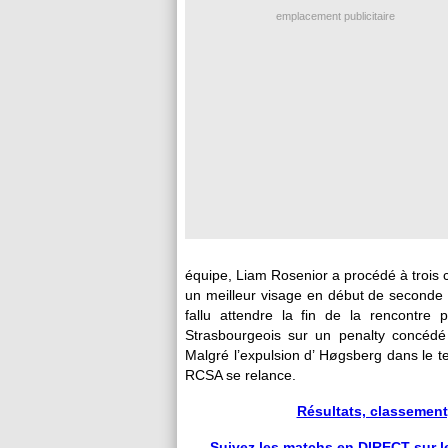
emplacement publicitaire
équipe, Liam Rosenior a procédé à trois 
un meilleur visage en début de seconde p
fallu attendre la fin de la rencontre p
Strasbourgeois sur un penalty concéd
Malgré l’expulsion d’ Høgsberg dans le 
RCSA se relance.
Résultats, classement,
Suivez les matchs en DIRECT sur le 