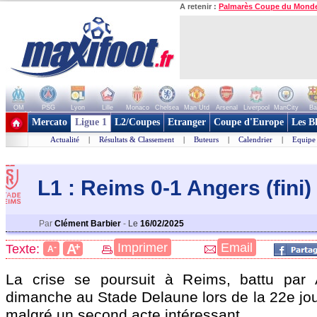
A retenir :
Palmarès Coupe du Mond
OM
PSG
Lyon
Lille
Monaco
Chelsea
Man Utd
Arsenal
Liverpool
ManCity
Ba
+ de clubs
Mercato
Ligue 1
L2/Coupes
Etranger
Coupe d'Europe
Les B
Actualité
|
Résultats & Classement
|
Buteurs
|
Calendrier
|
Equipe
L1 : Reims 0-1 Angers (fini)
Par
Clément Barbier
-
Le
16/02/2025
+
Imprimer
Email
A
Texte:
-
A
La crise se poursuit à Reims, battu par 
dimanche au Stade Delaune lors de la 22e jou
malgré un second acte intéressant.