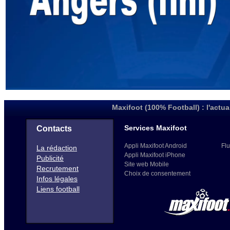
Maxifoot (100% Football) : l'actua
Services Maxifoot
Contacts
Appli Maxifoot Android
Flu
La rédaction
Appli Maxifoot iPhone
Publicité
Site web Mobile
Recrutement
Choix de consentement
Infos légales
Liens football