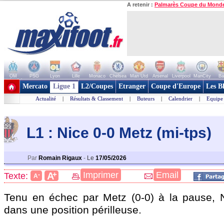
A retenir :
Palmarès Coupe du Mond
OM
PSG
Lyon
Lille
Monaco
Chelsea
Man Utd
Arsenal
Liverpool
ManCity
Ba
+ de clubs
Mercato
Ligue 1
L2/Coupes
Etranger
Coupe d'Europe
Les B
Actualité
|
Résultats & Classement
|
Buteurs
|
Calendrier
|
Equipe
L1 : Nice 0-0 Metz (mi-tps)
Par
Romain Rigaux
-
Le
17/05/2026
+
Imprimer
Email
A
Texte:
-
A
Tenu en échec par Metz (0-0) à la pause, N
dans une position périlleuse.