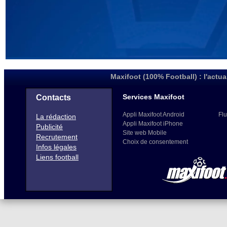
Maxifoot (100% Football) : l'actua
Services Maxifoot
Contacts
Appli Maxifoot Android
Flu
La rédaction
Appli Maxifoot iPhone
Publicité
Site web Mobile
Recrutement
Choix de consentement
Infos légales
Liens football