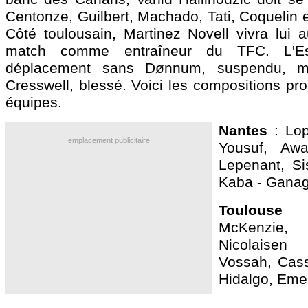
Centonze, Guilbert, Machado, Tati, Coquelin e
Côté toulousain, Martinez Novell vivra lui a
match comme entraîneur du TFC. L'Es
déplacement sans Dønnum, suspendu, m
Cresswell, blessé. Voici les compositions pr
équipes.
Nantes
: Lop
emplacement publicitaire
Yousuf, Aw
Lepenant, Si
Kaba - Gana
Toulouse
:
McKenzie
Nicolaise
Vossah, Cass
Hidalgo, Eme