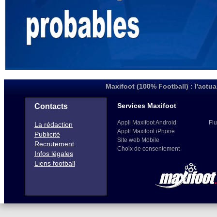
Maxifoot (100% Football) : l'actua
Services Maxifoot
Contacts
Appli Maxifoot Android
Flu
La rédaction
Appli Maxifoot iPhone
Publicité
Site web Mobile
Recrutement
Choix de consentement
Infos légales
Liens football