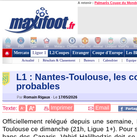
A retenir :
Palmarès Coupe du Mond
OM
PSG
Lyon
Lille
Monaco
Chelsea
Man Utd
Arsenal
Liverpool
ManCity
Ba
+ de clubs
Mercato
Ligue 1
L2/Coupes
Etranger
Coupe d'Europe
Les B
Actualité
|
Résultats & Classement
|
Buteurs
|
Calendrier
|
Equipe
L1 : Nantes-Toulouse, les 
probables
Par
Romain Rigaux
-
Le
17/05/2026
+
Imprimer
Email
A
Texte:
-
A
Officiellement relégué depuis une semaine, 
Toulouse ce dimanche (21h, Ligue 1+). Pour s
banc des Canaris, Vahid Halilhodzic doit se