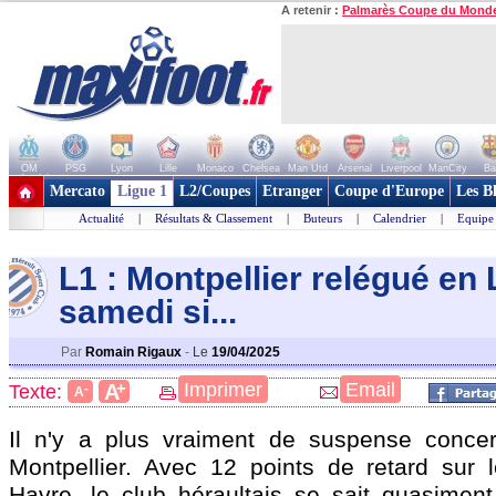
A retenir :
Palmarès Coupe du Mond
OM
PSG
Lyon
Lille
Monaco
Chelsea
Man Utd
Arsenal
Liverpool
ManCity
Ba
+ de clubs
Mercato
Ligue 1
L2/Coupes
Etranger
Coupe d'Europe
Les B
Actualité
|
Résultats & Classement
|
Buteurs
|
Calendrier
|
Equipe
L1 : Montpellier relégué en 
samedi si...
Par
Romain Rigaux
-
Le
19/04/2025
+
Imprimer
Email
A
Texte:
-
A
Il n'y a plus vraiment de suspense concer
Montpellier. Avec 12 points de retard sur l
Havre, le club héraultais se sait quasime