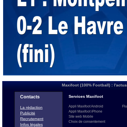
Maxifoot (100% Football) : l'actua
Services Maxifoot
Contacts
Appli Maxifoot Android
Flu
La rédaction
Appli Maxifoot iPhone
Publicité
Site web Mobile
Recrutement
Choix de consentement
Infos légales