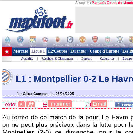
A retenir :
Palmarès Coupe du Mond
OM
PSG
Lyon
Lille
Monaco
Chelsea
Man Utd
Arsenal
Liverpool
ManCity
Ba
+ de clubs
Mercato
Ligue 1
L2/Coupes
Etranger
Coupe d'Europe
Les B
Actualité
|
Résultats & Classement
|
Buteurs
|
Calendrier
|
Equipe
L1 : Montpellier 0-2 Le Havre
Par
Gilles Campos
-
Le
06/04/2025
+
Imprimer
Email
A
Texte:
-
A
Au terme de ce match de la peur, Le Havre pr
on ne peut plus précieux dans la lutte pour l
Montpellier (2-0) ce dimanche, pour le c