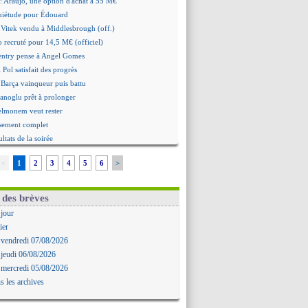
: Araujo, une option d'achat à 55 M€
quiétude pour Édouard
 Vitek vendu à Middlesbrough (off.)
 recruté pour 14,5 M€ (officiel)
ntry pense à Angel Gomes
 Pol satisfait des progrès
 Barça vainqueur puis battu
hanoglu prêt à prolonger
elmonem veut rester
ssement complet
ultats de la soirée
e Havre renversé par Oviedo
<
1
2
3
4
5
6
>
ce battu aux tirs au but
Ivanovic proche de Lens
 "alarmé" par la situation
 des brèves
Alvarez, le Barça va revoir son offre
 jour
Mbamba prêté par Leverkusen (officiel)
ier
 Real bat Ferencvaros
 vendredi 07/08/2026
ukaku dit oui à Fenerbahçe
 jeudi 06/08/2026
est arrache le nul contre Venise
 mercredi 05/08/2026
n nouveau nul pour Le Mans
s les archives
 nul entre Auxerre et Troyes
 Sergi Roberto a signé (officiel)