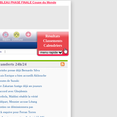
BLEAU PHASE FINALE Coupe du Monde
Résultats
Bayern
Dortmund
Classements
Calendriers
s
|
ransferts 24h/24
rinho presse déjà Bernardo Silva
is Enrique a bien accueilli Akliouche
doutes de Suzuki
er Zakarian fustige déjà ses joueurs
accord avec Ghejdemis
ardiola, Maldini rétablit la vérité
n départ, Meunier accuse Létang
antino ne démissionnera pas
ick esquive pour Ferran Torres