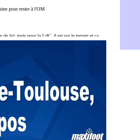
Arsenal : c
08/08
Amical : L
08/08
Real : Mour
08/08
Amical : T
08/08
OM : Benati
08/08
Newcastle :
08/08
PSG : une 
08/08
PSG : le g
08/08
OM : le jou
08/08
Heracles : 
08/08
Monaco : M
08/08
OM : accor
08/08
Barça : Ara
08/08
OM : Côme
08/08
Man Utd : 
08/08
L3 : Caen 
07/08
OM : Højbj
07/08
OM : Gouir
07/08
Leipzig : l
07/08
L3 : 1ère u
07/08
OM : Benat
07/08
Villarreal 
07/08
Lyon : la d
07/08