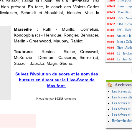
alerdi, Felipe et Gouiri, tous à l'infirmerie. Par
Liverpool 
10h00
t bien présent. En face, le coach des Violets Carles
Lens : in
09h48
colaisen, Schmidt et Aboukhlal, blessés. Voici la
Man Utd :
09h25
PSV : Sano
09h10
OM : Cove
08h52
Marseille
: Rulli - Murillo, Cornelius,
PSG : Rafel
08/08
Kondogbia (c) - Henrique, Rongier, Bennacer,
Amical : le
08/08
Merlin - Greenwood, Maupay, Rabiot.
Inter : Cal
08/08
Nice : Abd
08/08
Toulouse
: Restes - Sidibé, Cresswell,
L2 : le cla
08/08
McKenzie - Dønnum, Casseres, Sierro (c),
L2 : les rés
08/08
Suazo - Babicka, Magri, Gboho.
Amical : L
08/08
Amical : Ni
08/08
Suivez l'évolution du score et le nom des
Benfica : 
08/08
buteurs en direct sur le Live-Score de
OM : Dupraz
08/08
Archives
Maxifoot.
Atletico : 
08/08
Les brèves du
Lorient : 
08/08
Les brèves d'h
News lue par
10338
visiteurs
Amical : le
08/08
Les brèves du
Naples : L
08/08
Les brèves du
Amical : Br
08/08
Les brèves du
Amical : u
08/08
Recherche dan
Amical : un
08/08
LA Galaxy :
08/08