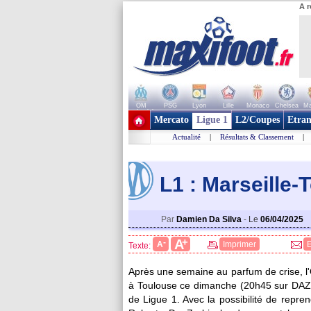
A r
OM
PSG
Lyon
Lille
Monaco
Chelsea
Ma
+ de clubs
Mercato
Ligue 1
L2/Coupes
Etran
Actualité
|
Résultats & Classement
|
L1 : Marseille
Par
Damien Da Silva
-
Le
06/04/2025
+
A
-
A
Imprimer
Texte:
Après une semaine au parfum de crise, l'O
à Toulouse ce dimanche (20h45 sur DAZN
de Ligue 1. Avec la possibilité de repre