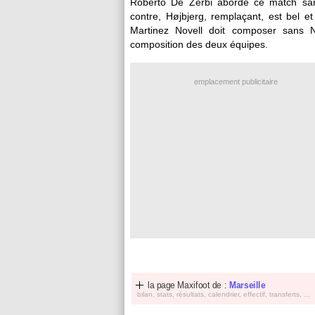
Roberto De Zerbi aborde ce match sans B
contre, Højbjerg, remplaçant, est bel e
Martinez Novell doit composer sans Ni
composition des deux équipes.
emplacement publicitaire
la page Maxifoot de :
Marseille
bilan, stats, résultats, calendrier, effectif, transferts, ...