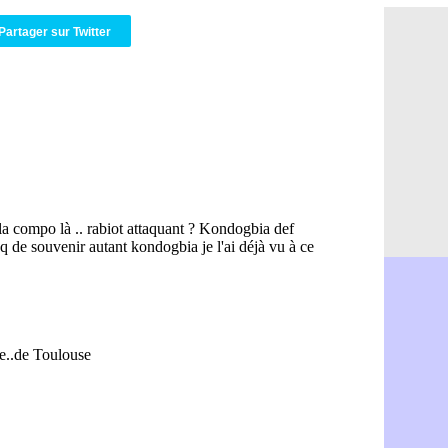
Amical : An
08/08
Partager sur Twitter
Amical : l
08/08
Amical : R
08/08
Amical : P
08/08
Barça : De
08/08
Atletico : 
08/08
Amical : L
08/08
Nottingham
08/08
Amical : St
08/08
Amical : L
08/08
Lens : Gani
08/08
OM : le PSG
08/08
Amical : P
08/08
Amical : C
08/08
Argentine 
08/08
Amical : l'I
08/08
Atletico : 
08/08
Monaco : C
08/08
Amical : e
08/08
OM : la pis
08/08
PSG : ça n
08/08
Amical : Re
08/08