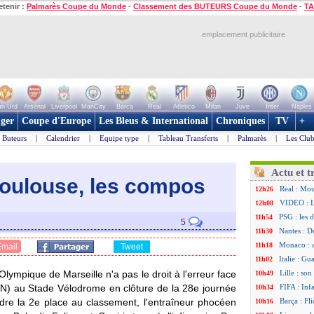
etenir :
Palmarès Coupe du Monde
-
Classement des BUTEURS Coupe du Monde
-
TA
emplacement publicitaire
n Utd
Arsenal
Liverpool
ManCity
Barca
Real
Atletico
Milan
Juve
Inter
Naples
ger
Coupe d'Europe
Les Bleus & International
Chroniques
TV
+
Buteurs
|
Calendrier
|
Equipe type
|
Tableau Transferts
|
Palmarès
|
Les Club
Actu et t
-Toulouse, les compos
Real : Mou
12h26
VIDEO : Lu
12h08
PSG : les 
11h54
5
Nantes : D
11h30
Monaco : 
11h18
Email
Tweet
Italie : Gu
11h02
lympique de Marseille n'a pas le droit à l'erreur face
Lille : so
10h49
) au Stade Vélodrome en clôture de la 28e journée
FIFA : Inf
10h34
ndre la 2e place au classement, l'entraîneur phocéen
Barça : Fl
10h16